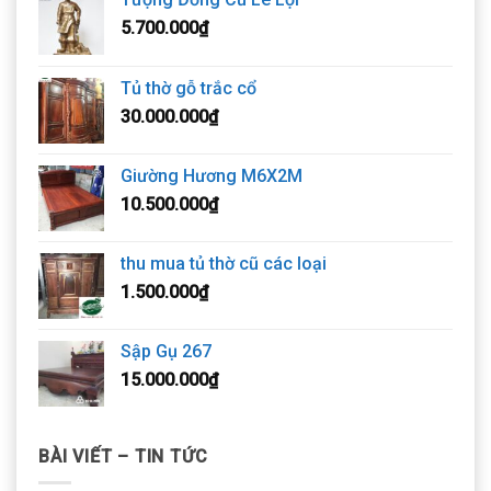
5.700.000
₫
Tủ thờ gỗ trắc cổ
30.000.000
₫
Giường Hương M6X2M
10.500.000
₫
thu mua tủ thờ cũ các loại
1.500.000
₫
Sập Gụ 267
15.000.000
₫
BÀI VIẾT – TIN TỨC