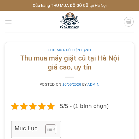
Skip
Cửa hàng THU MUA ĐỒ GỖ CŨ tại Hà Nội
to
content
THU MUA ĐỒ ĐIỆN LẠNH
Thu mua máy giặt cũ tại Hà Nội
giá cao, uy tín
POSTED ON
10/05/2026
BY
ADMIN
5/5 - (1 bình chọn)
Mục Lục