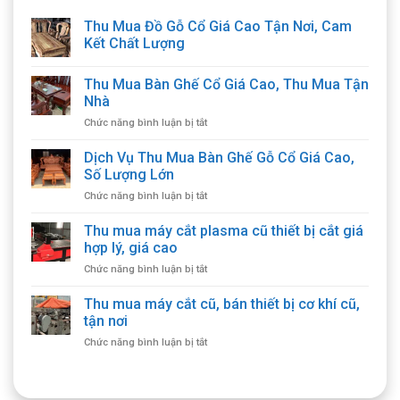
Thu Mua Đồ Gỗ Cổ Giá Cao Tận Nơi, Cam
Kết Chất Lượng
Thu Mua Bàn Ghế Cổ Giá Cao, Thu Mua Tận
Nhà
ở
Chức năng bình luận bị tắt
Thu
Mua
Dịch Vụ Thu Mua Bàn Ghế Gỗ Cổ Giá Cao,
Bàn
Số Lượng Lớn
Ghế
ở
Chức năng bình luận bị tắt
Cổ
Dịch
Giá
Vụ
Thu mua máy cắt plasma cũ thiết bị cắt giá
Cao,
Thu
Thu
hợp lý, giá cao
Mua
Mua
ở
Chức năng bình luận bị tắt
Bàn
Tận
Thu
Ghế
Nhà
mua
Thu mua máy cắt cũ, bán thiết bị cơ khí cũ,
Gỗ
máy
Cổ
tận nơi
cắt
Giá
ở
Chức năng bình luận bị tắt
plasma
Cao,
Thu
cũ
Số
mua
thiết
Lượng
máy
bị
Lớn