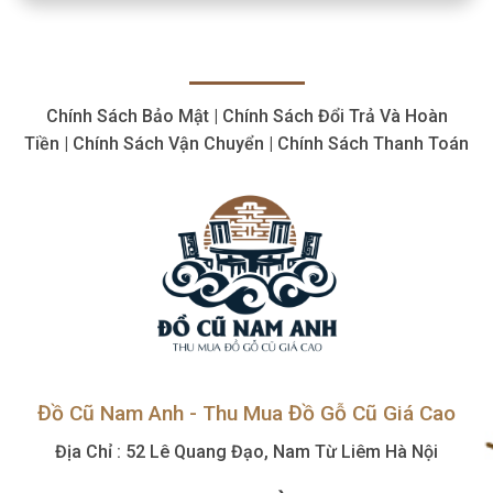
cắt
cắt
cũ,
giá
bán
hợp
thiết
lý,
bị
giá
cơ
cao
Chính Sách Bảo Mật | Chính Sách Đổi Trả Và Hoàn
khí
cũ,
Tiền | Chính Sách Vận Chuyển | Chính Sách Thanh Toán
tận
nơi
Đồ Cũ Nam Anh - Thu Mua Đồ Gỗ Cũ Giá Cao
Địa Chỉ : 52 Lê Quang Đạo, Nam Từ Liêm Hà Nội