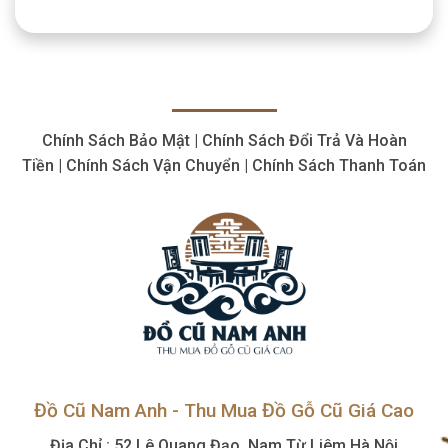
mua
Gỗ
máy
Cổ
cắt
Giá
plasma
Cao,
cũ
Số
thiết
Lượng
bị
Lớn
cắt
Chính Sách Bảo Mật | Chính Sách Đổi Trả Và Hoàn
giá
hợp
Tiền | Chính Sách Vận Chuyển | Chính Sách Thanh Toán
lý,
giá
cao
Đồ Cũ Nam Anh - Thu Mua Đồ Gỗ Cũ Giá Cao
Địa Chỉ : 52 Lê Quang Đạo, Nam Từ Liêm Hà Nội