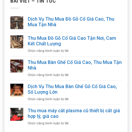
BÀI VIẾT – TIN TỨC
Dịch Vụ Thu Mua Đồ Gỗ Cổ Giá Cao, Thu
Mua Tận Nhà
Thu Mua Đồ Gỗ Cổ Giá Cao Tận Nơi, Cam
Kết Chất Lượng
ở
Chức năng bình luận bị tắt
Thu
Mua
Thu Mua Bàn Ghế Cổ Giá Cao, Thu Mua Tận
Đồ
Nhà
Gỗ
ở
Chức năng bình luận bị tắt
Cổ
Thu
Giá
Mua
Dịch Vụ Thu Mua Bàn Ghế Gỗ Cổ Giá Cao,
Cao
Bàn
Tận
Số Lượng Lớn
Ghế
Nơi,
ở
Chức năng bình luận bị tắt
Cổ
Cam
Dịch
Giá
Kết
Vụ
Thu mua máy cắt plasma cũ thiết bị cắt giá
Cao,
Chất
Thu
Thu
hợp lý, giá cao
Lượng
Mua
Mua
ở
Chức năng bình luận bị tắt
Bàn
Tận
Thu
Ghế
Nhà