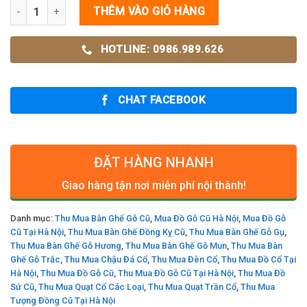
Bàn Ghế Đồng Kỵ Cũ Nhiều Mẫu số lượng
THÊM VÀO GIỎ HÀNG
HOTLINE: 0986.989.626
CHAT FACEBOOK
ĐẶT HÀNG NHANH
Giao hàng tận nơi miễn phí nội thành!
Danh mục:
Thu Mua Bàn Ghế Gỗ Cũ
,
Mua Đồ Gỗ Cũ Hà Nội
,
Mua Đồ Gỗ
Cũ Tại Hà Nội
,
Thu Mua Bàn Ghế Đồng Kỵ Cũ
,
Thu Mua Bàn Ghế Gỗ Gụ
,
Thu Mua Bàn Ghế Gỗ Hương
,
Thu Mua Bàn Ghế Gỗ Mun
,
Thu Mua Bàn
Ghế Gỗ Trắc
,
Thu Mua Chậu Đá Cổ
,
Thu Mua Đèn Cổ
,
Thu Mua Đồ Cổ Tại
Hà Nội
,
Thu Mua Đồ Gỗ Cũ
,
Thu Mua Đồ Gỗ Cũ Tại Hà Nội
,
Thu Mua Đồ
Sứ Cũ
,
Thu Mua Quạt Cổ Các Loại
,
Thu Mua Quạt Trần Cổ
,
Thu Mua
Tượng Đồng Cũ Tại Hà Nội