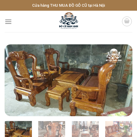
Skip
Cửa hàng THU MUA ĐỒ GỖ CŨ tại Hà Nội
to
content