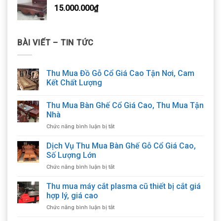
15.000.000
₫
BÀI VIẾT – TIN TỨC
Thu Mua Đồ Gỗ Cổ Giá Cao Tận Nơi, Cam
Kết Chất Lượng
Thu Mua Bàn Ghế Cổ Giá Cao, Thu Mua Tận
Nhà
ở
Chức năng bình luận bị tắt
Thu
Mua
Dịch Vụ Thu Mua Bàn Ghế Gỗ Cổ Giá Cao,
Bàn
Số Lượng Lớn
Ghế
ở
Chức năng bình luận bị tắt
Cổ
Dịch
Giá
Vụ
Thu mua máy cắt plasma cũ thiết bị cắt giá
Cao,
Thu
Thu
hợp lý, giá cao
Mua
Mua
ở
Chức năng bình luận bị tắt
Bàn
Tận
Thu
Ghế
Nhà