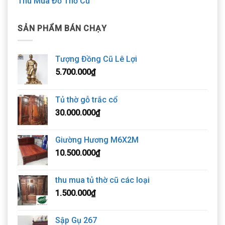
Thu Mua Đồ Thờ Cũ
SẢN PHẨM BÁN CHẠY
Tượng Đồng Cũ Lê Lợi
5.700.000
₫
Tủ thờ gỗ trắc cổ
30.000.000
₫
Giường Hương M6X2M
10.500.000
₫
thu mua tủ thờ cũ các loại
1.500.000
₫
Sập Gụ 267