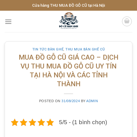
Skip
Cửa hàng THU MUA ĐỒ GỖ CŨ tại Hà Nội
to
content
TIN TỨC BÀN GHẾ
,
THU MUA BÀN GHẾ CŨ
MUA ĐỒ GỖ CŨ GIÁ CAO – DỊCH
VỤ THU MUA ĐỒ GỖ CŨ UY TÍN
TẠI HÀ NỘI VÀ CÁC TỈNH
THÀNH
POSTED ON
31/08/2024
BY
ADMIN
5/5 - (1 bình chọn)