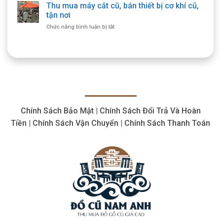
mua
Thu mua máy cắt cũ, bán thiết bị cơ khí cũ,
Gỗ
máy
Cổ
tận nơi
cắt
Giá
ở
Chức năng bình luận bị tắt
plasma
Cao,
Thu
cũ
Số
mua
thiết
Lượng
máy
bị
Lớn
cắt
cắt
cũ,
giá
bán
hợp
thiết
lý,
bị
giá
cơ
cao
Chính Sách Bảo Mật | Chính Sách Đổi Trả Và Hoàn
khí
cũ,
Tiền | Chính Sách Vận Chuyển | Chính Sách Thanh Toán
tận
nơi