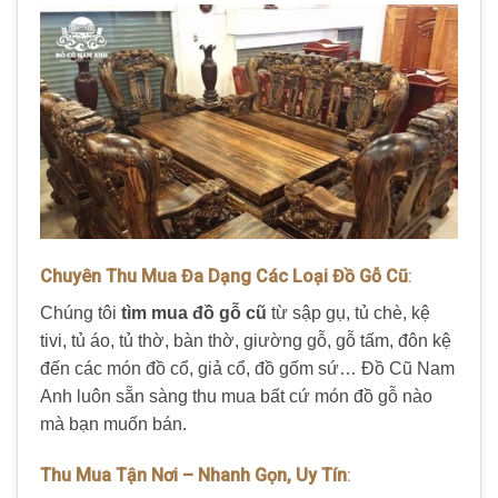
Chuyên Thu Mua Đa Dạng Các Loại Đồ Gỗ Cũ
:
Chúng tôi
tìm mua đồ gỗ cũ
từ sập gụ, tủ chè, kệ
tivi, tủ áo, tủ thờ, bàn thờ, giường gỗ, gỗ tấm, đôn kệ
đến các món đồ cổ, giả cổ, đồ gốm sứ… Đồ Cũ Nam
Anh luôn sẵn sàng thu mua bất cứ món đồ gỗ nào
mà bạn muốn bán.
Thu Mua Tận Nơi – Nhanh Gọn, Uy Tín
: