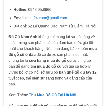
Hotline
: 0948.05.8666
Email
:
docu24.com@gmail.com
Địa chỉ
: 52 Lê Quang Đạo, Nam Từ Liêm, Hà Nội
Đồ Cũ Nam Anh
không chỉ mang lại sự hài lòng về
chất lượng sản phẩm mà còn đảm bảo mức giá tốt
nhất cho khách hàng. Nếu bạn đang băn khoăn
mua
đồ gỗ cũ ở đâu
để có được sản phẩm tốt nhất,
chúng tôi là
cửa hàng mua đồ gỗ cũ
uy tín, giúp
bạn dễ dàng
tìm mua đồ gỗ cũ
với giá cả hợp lý.
Đừng bỏ lỡ cơ hội sở hữu bộ
bàn ghế gỗ gụ tay 12
tuyệt đẹp, thể hiện sự sang trọng và đẳng cấp của
bạn.
Xem Thêm:
Thu Mua Đồ Cũ Tại Hà Nội
Nếu bạn
mua đồ gỗ cũ
hay
cần mua đồ gỗ cũ
chất