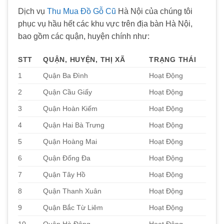
Dịch vụ
Thu Mua Đồ Gỗ Cũ
Hà Nội của chúng tôi
phục vụ hầu hết các khu vực trên địa bàn Hà Nội,
bao gồm các quận, huyện chính như:
STT
QUẬN, HUYỆN, THỊ XÃ
TRẠNG THÁI
1
Quận Ba Đình
Hoạt Động
2
Quận Cầu Giấy
Hoạt Động
3
Quận Hoàn Kiếm
Hoạt Động
4
Quận Hai Bà Trưng
Hoạt Động
5
Quận Hoàng Mai
Hoạt Động
6
Quận Đống Đa
Hoạt Động
7
Quận Tây Hồ
Hoạt Động
8
Quận Thanh Xuân
Hoạt Động
9
Quận Bắc Từ Liêm
Hoạt Động