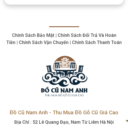
máy
Cổ
cắt
Giá
plasma
Cao,
cũ
Số
thiết
Lượng
bị
Lớn
cắt
Chính Sách Bảo Mật | Chính Sách Đổi Trả Và Hoàn
giá
hợp
Tiền | Chính Sách Vận Chuyển | Chính Sách Thanh Toán
lý,
giá
cao
Đồ Cũ Nam Anh - Thu Mua Đồ Gỗ Cũ Giá Cao
Địa Chỉ : 52 Lê Quang Đạo, Nam Từ Liêm Hà Nội