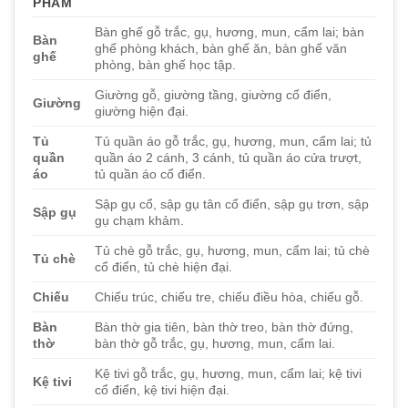
PHẨM
Bàn ghế gỗ trắc, gụ, hương, mun, cẩm lai; bàn
Bàn
ghế phòng khách, bàn ghế ăn, bàn ghế văn
ghế
phòng, bàn ghế học tập.
Giường gỗ, giường tầng, giường cổ điển,
Giường
giường hiện đại.
Tủ
Tủ quần áo gỗ trắc, gụ, hương, mun, cẩm lai; tủ
quần
quần áo 2 cánh, 3 cánh, tủ quần áo cửa trượt,
áo
tủ quần áo cổ điển.
Sập gụ cổ, sập gụ tân cổ điển, sập gụ trơn, sập
Sập gụ
gụ chạm khảm.
Tủ chè gỗ trắc, gụ, hương, mun, cẩm lai; tủ chè
Tủ chè
cổ điển, tủ chè hiện đại.
Chiếu
Chiếu trúc, chiếu tre, chiếu điều hòa, chiếu gỗ.
Bàn
Bàn thờ gia tiên, bàn thờ treo, bàn thờ đứng,
thờ
bàn thờ gỗ trắc, gụ, hương, mun, cẩm lai.
Kệ tivi gỗ trắc, gụ, hương, mun, cẩm lai; kệ tivi
Kệ tivi
cổ điển, kệ tivi hiện đại.