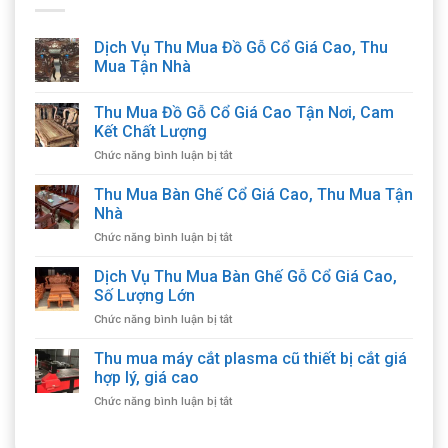
Dịch Vụ Thu Mua Đồ Gỗ Cổ Giá Cao, Thu
Mua Tận Nhà
Thu Mua Đồ Gỗ Cổ Giá Cao Tận Nơi, Cam
Kết Chất Lượng
ở
Chức năng bình luận bị tắt
Thu
Mua
Thu Mua Bàn Ghế Cổ Giá Cao, Thu Mua Tận
Đồ
Nhà
Gỗ
ở
Chức năng bình luận bị tắt
Cổ
Thu
Giá
Mua
Dịch Vụ Thu Mua Bàn Ghế Gỗ Cổ Giá Cao,
Cao
Bàn
Tận
Số Lượng Lớn
Ghế
Nơi,
ở
Chức năng bình luận bị tắt
Cổ
Cam
Dịch
Giá
Kết
Vụ
Thu mua máy cắt plasma cũ thiết bị cắt giá
Cao,
Chất
Thu
Thu
hợp lý, giá cao
Lượng
Mua
Mua
ở
Chức năng bình luận bị tắt
Bàn
Tận
Thu
Ghế
Nhà
mua
Gỗ