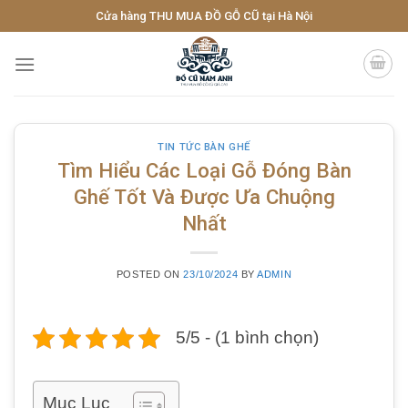
Skip
Cửa hàng THU MUA ĐỒ GỖ CŨ tại Hà Nội
to
content
TIN TỨC BÀN GHẾ
Tìm Hiểu Các Loại Gỗ Đóng Bàn
Ghế Tốt Và Được Ưa Chuộng
Nhất
POSTED ON
23/10/2024
BY
ADMIN
5/5 - (1 bình chọn)
Mục Lục