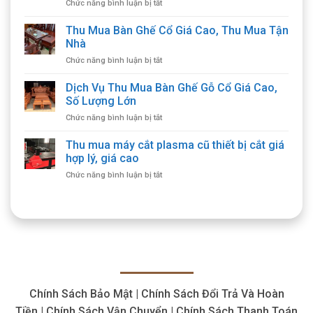
ở
Chức năng bình luận bị tắt
Thu
Mua
Thu Mua Bàn Ghế Cổ Giá Cao, Thu Mua Tận
Đồ
Nhà
Gỗ
ở
Chức năng bình luận bị tắt
Cổ
Thu
Giá
Mua
Dịch Vụ Thu Mua Bàn Ghế Gỗ Cổ Giá Cao,
Cao
Bàn
Tận
Số Lượng Lớn
Ghế
Nơi,
ở
Chức năng bình luận bị tắt
Cổ
Cam
Dịch
Giá
Kết
Vụ
Thu mua máy cắt plasma cũ thiết bị cắt giá
Cao,
Chất
Thu
Thu
hợp lý, giá cao
Lượng
Mua
Mua
ở
Chức năng bình luận bị tắt
Bàn
Tận
Thu
Ghế
Nhà
mua
Gỗ
máy
Cổ
cắt
Giá
plasma
Cao,
cũ
Số
thiết
Lượng
bị
Lớn
cắt
Chính Sách Bảo Mật | Chính Sách Đổi Trả Và Hoàn
giá
hợp
Tiền | Chính Sách Vận Chuyển | Chính Sách Thanh Toán