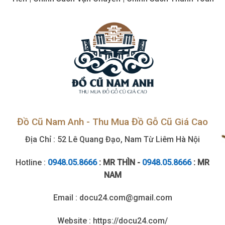
lý,
giá
cao
Đồ Cũ Nam Anh - Thu Mua Đồ Gỗ Cũ Giá Cao
Địa Chỉ : 52 Lê Quang Đạo, Nam Từ Liêm Hà Nội
Hotline :
0948.05.8666
: MR THÌN -
0948.05.8666
: MR
NAM
Email : docu24.com@gmail.com
Website : https://docu24.com/