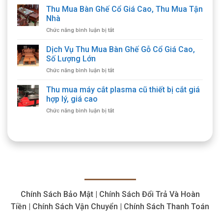
Mua
Thu Mua Bàn Ghế Cổ Giá Cao, Thu Mua Tận
Đồ
Nhà
Gỗ
ở
Chức năng bình luận bị tắt
Cổ
Thu
Giá
Mua
Dịch Vụ Thu Mua Bàn Ghế Gỗ Cổ Giá Cao,
Cao
Bàn
Tận
Số Lượng Lớn
Ghế
Nơi,
ở
Chức năng bình luận bị tắt
Cổ
Cam
Dịch
Giá
Kết
Vụ
Thu mua máy cắt plasma cũ thiết bị cắt giá
Cao,
Chất
Thu
Thu
hợp lý, giá cao
Lượng
Mua
Mua
ở
Chức năng bình luận bị tắt
Bàn
Tận
Thu
Ghế
Nhà
mua
Gỗ
máy
Cổ
cắt
Giá
plasma
Cao,
cũ
Số
thiết
Lượng
bị
Lớn
cắt
Chính Sách Bảo Mật | Chính Sách Đổi Trả Và Hoàn
giá
hợp
Tiền | Chính Sách Vận Chuyển | Chính Sách Thanh Toán
lý,
giá