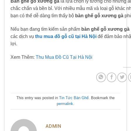
Bàn ghế gỗ xương gà
là lựa chọn lý tưởng cho những ai y
chắc chắn và bền bỉ. Với nhiều mẫu mã và loại gỗ khác nh
bạn có thể dễ dàng tìm thấy bộ
bàn ghế gỗ xương gà
phù
Nếu bạn đang tìm kiếm sản phẩm
bàn ghế gỗ xương gà
các dịch vụ
thu mua đồ gỗ cũ tại Hà Nội
để đảm bảo nhận
lợi.
Xem Thêm:
Thu Mua Đồ Cũ Tại Hà Nội
This entry was posted in
Tin Tức Bàn Ghế
. Bookmark the
permalink
.
ADMIN