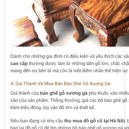
Dành cho những gia đình có điều kiện và yêu thích các s
cao cấp
thường được làm từ những tấm gỗ lớn, chắc chắn
mang đến sự bền bỉ mà còn là một điểm nhấn thể hiện sự 
4. Giá Thành Và Mua Bán Bàn Ghế Gỗ Xương Gà
Giá thành của
bàn ghế gỗ xương gà
phụ thuộc vào nhiều
xảo của sản phẩm. Thông thường, giá các bộ bàn ghế gỗ x
trăm triệu đồng, tùy vào độ lớn và thiết kế.
Nếu bạn đang có nhu cầu
thu mua đồ gỗ cũ tại Hà Nội
, 
bán lại đồ gỗ cũ để tìm những bộ bàn ghế gỗ xương gà với