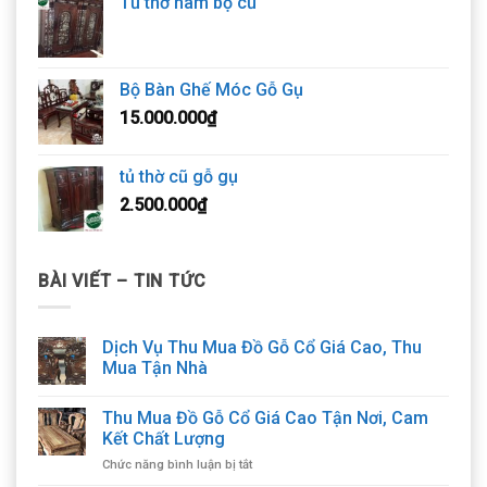
Tủ thờ nam bộ cũ
Bộ Bàn Ghế Móc Gỗ Gụ
15.000.000
₫
tủ thờ cũ gỗ gụ
2.500.000
₫
BÀI VIẾT – TIN TỨC
Dịch Vụ Thu Mua Đồ Gỗ Cổ Giá Cao, Thu
Mua Tận Nhà
Thu Mua Đồ Gỗ Cổ Giá Cao Tận Nơi, Cam
Kết Chất Lượng
ở
Chức năng bình luận bị tắt
Thu