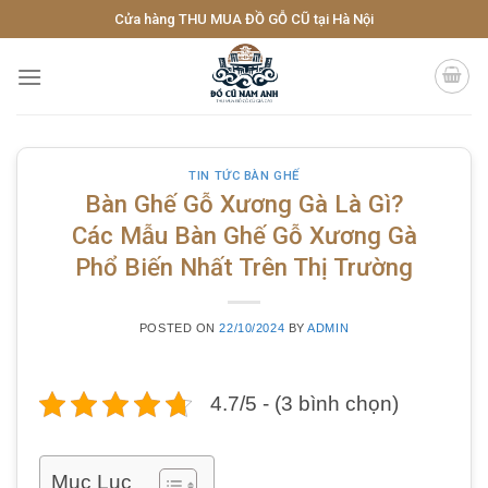
Skip
Cửa hàng THU MUA ĐỒ GỖ CŨ tại Hà Nội
to
content
TIN TỨC BÀN GHẾ
Bàn Ghế Gỗ Xương Gà Là Gì?
Các Mẫu Bàn Ghế Gỗ Xương Gà
Phổ Biến Nhất Trên Thị Trường
POSTED ON
22/10/2024
BY
ADMIN
4.7/5 - (3 bình chọn)
Mục Lục