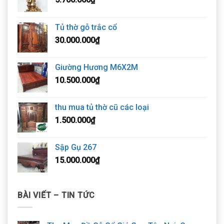
Tủ thờ gỗ trắc cổ
30.000.000
₫
Giường Hương M6X2M
10.500.000
₫
thu mua tủ thờ cũ các loại
1.500.000
₫
Sập Gụ 267
15.000.000
₫
BÀI VIẾT – TIN TỨC