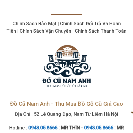
bán
hợp
thiết
lý,
bị
giá
cơ
cao
Chính Sách Bảo Mật | Chính Sách Đổi Trả Và Hoàn
khí
cũ,
Tiền | Chính Sách Vận Chuyển | Chính Sách Thanh Toán
tận
nơi
Đồ Cũ Nam Anh - Thu Mua Đồ Gỗ Cũ Giá Cao
Địa Chỉ : 52 Lê Quang Đạo, Nam Từ Liêm Hà Nội
Hotline :
0948.05.8666
: MR THÌN -
0948.05.8666
: MR