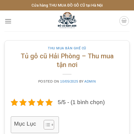
Skip
Cửa hàng THU MUA ĐỒ GỖ CŨ tại Hà Nội
to
content
THU MUA BÀN GHẾ CŨ
Tủ gỗ cũ Hải Phòng – Thu mua
tận nơi
POSTED ON
10/05/2025
BY
ADMIN
5/5 - (1 bình chọn)
Mục Lục