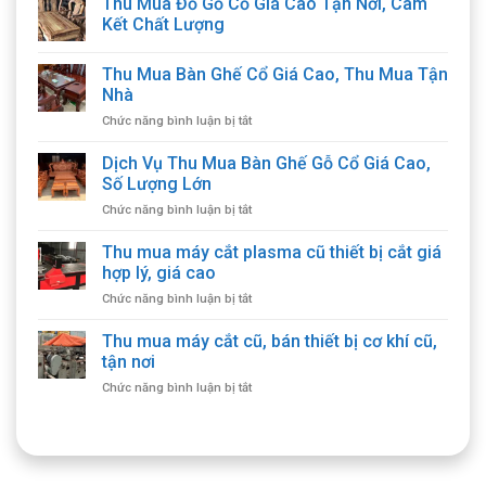
Thu Mua Đồ Gỗ Cổ Giá Cao Tận Nơi, Cam
Kết Chất Lượng
Thu Mua Bàn Ghế Cổ Giá Cao, Thu Mua Tận
Nhà
ở
Chức năng bình luận bị tắt
Thu
Mua
Dịch Vụ Thu Mua Bàn Ghế Gỗ Cổ Giá Cao,
Bàn
Số Lượng Lớn
Ghế
ở
Chức năng bình luận bị tắt
Cổ
Dịch
Giá
Vụ
Thu mua máy cắt plasma cũ thiết bị cắt giá
Cao,
Thu
Thu
hợp lý, giá cao
Mua
Mua
ở
Chức năng bình luận bị tắt
Bàn
Tận
Thu
Ghế
Nhà
mua
Thu mua máy cắt cũ, bán thiết bị cơ khí cũ,
Gỗ
máy
Cổ
tận nơi
cắt
Giá
ở
Chức năng bình luận bị tắt
plasma
Cao,
Thu
cũ
Số
mua
thiết
Lượng
máy
bị
Lớn
cắt
cắt
cũ,
giá