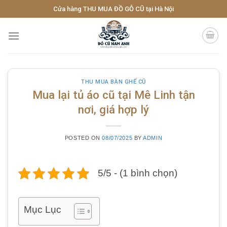
Skip
Cửa hàng THU MUA ĐỒ GỖ CŨ tại Hà Nội
to
content
THU MUA BÀN GHẾ CŨ
Mua lại tủ áo cũ tại Mê Linh tận
nơi, giá hợp lý
POSTED ON
08/07/2025
BY
ADMIN
5/5 - (1 bình chọn)
Mục Lục