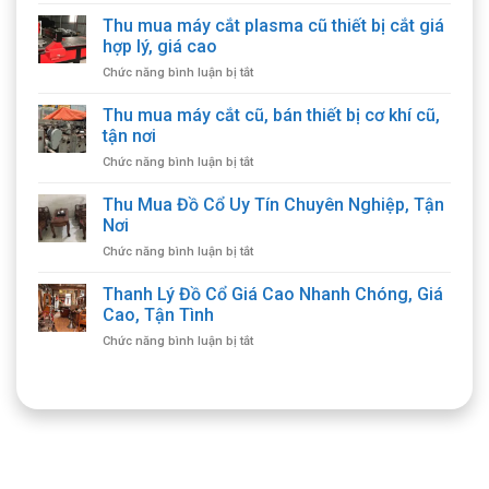
Thu mua máy cắt plasma cũ thiết bị cắt giá
hợp lý, giá cao
ở
Chức năng bình luận bị tắt
Thu
mua
Thu mua máy cắt cũ, bán thiết bị cơ khí cũ,
máy
tận nơi
cắt
ở
Chức năng bình luận bị tắt
plasma
Thu
cũ
mua
Thu Mua Đồ Cổ Uy Tín Chuyên Nghiệp, Tận
thiết
máy
bị
Nơi
cắt
cắt
ở
Chức năng bình luận bị tắt
cũ,
giá
Thu
bán
hợp
Mua
Thanh Lý Đồ Cổ Giá Cao Nhanh Chóng, Giá
thiết
lý,
Đồ
bị
Cao, Tận Tình
giá
Cổ
cơ
cao
ở
Chức năng bình luận bị tắt
Uy
khí
Thanh
Tín
cũ,
Lý
Chuyên
tận
Đồ
Nghiệp,
nơi
Cổ
Tận
Giá
Nơi
Cao
Nhanh
Chóng,