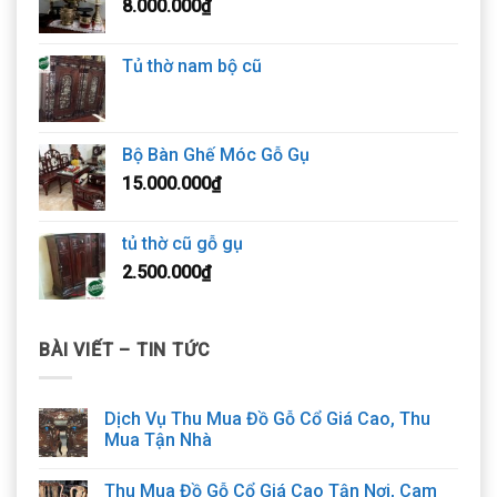
8.000.000
₫
Tủ thờ nam bộ cũ
Bộ Bàn Ghế Móc Gỗ Gụ
15.000.000
₫
tủ thờ cũ gỗ gụ
2.500.000
₫
BÀI VIẾT – TIN TỨC
Dịch Vụ Thu Mua Đồ Gỗ Cổ Giá Cao, Thu
Mua Tận Nhà
Thu Mua Đồ Gỗ Cổ Giá Cao Tận Nơi, Cam