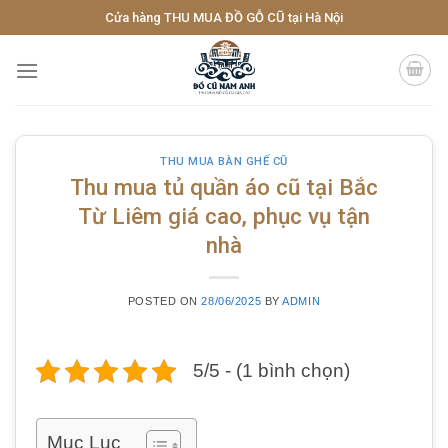
Skip
Cửa hàng THU MUA ĐỒ GỖ CŨ tại Hà Nội
to
content
THU MUA BÀN GHẾ CŨ
Thu mua tủ quần áo cũ tại Bắc
Từ Liêm giá cao, phục vụ tận
nhà
POSTED ON
28/06/2025
BY
ADMIN
5/5 - (1 bình chọn)
Mục Lục