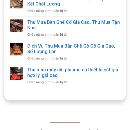
Kết Chất Lượng
ở
Chức năng bình luận bị tắt
Thu
Mua
Thu Mua Bàn Ghế Cổ Giá Cao, Thu Mua Tận
Đồ
Nhà
Gỗ
ở
Chức năng bình luận bị tắt
Cổ
Thu
Giá
Mua
Dịch Vụ Thu Mua Bàn Ghế Gỗ Cổ Giá Cao,
Cao
Bàn
Tận
Số Lượng Lớn
Ghế
Nơi,
ở
Chức năng bình luận bị tắt
Cổ
Cam
Dịch
Giá
Kết
Vụ
Thu mua máy cắt plasma cũ thiết bị cắt giá
Cao,
Chất
Thu
Thu
hợp lý, giá cao
Lượng
Mua
Mua
ở
Chức năng bình luận bị tắt
Bàn
Tận
Thu
Ghế
Nhà
mua
Gỗ
máy
Cổ
cắt
Giá
plasma
Cao,
cũ
Số
thiết
Lượng
bị
Lớn
cắt