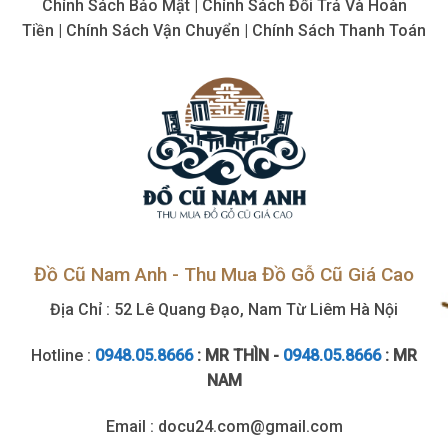
Chính Sách Bảo Mật | Chính Sách Đổi Trả Và Hoàn
giá
hợp
Tiền | Chính Sách Vận Chuyển | Chính Sách Thanh Toán
lý,
giá
cao
Đồ Cũ Nam Anh - Thu Mua Đồ Gỗ Cũ Giá Cao
Địa Chỉ : 52 Lê Quang Đạo, Nam Từ Liêm Hà Nội
Hotline :
0948.05.8666
: MR THÌN -
0948.05.8666
: MR
NAM
Email : docu24.com@gmail.com