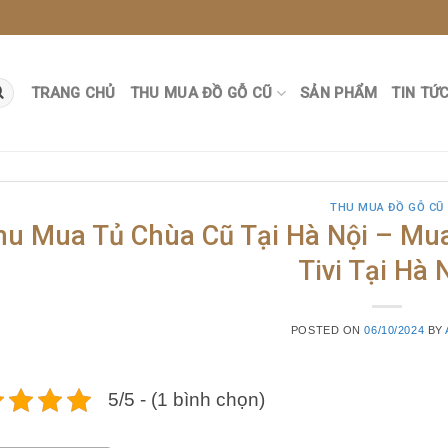
TRANG CHỦ
THU MUA ĐỒ GỖ CŨ
SẢN PHẨM
TIN TỨ
THU MUA ĐỒ GỖ CŨ
hu Mua Tủ Chùa Cũ Tại Hà Nội – Mua
Tivi Tại Hà 
POSTED ON
06/10/2024
BY
5/5 - (1 bình chọn)