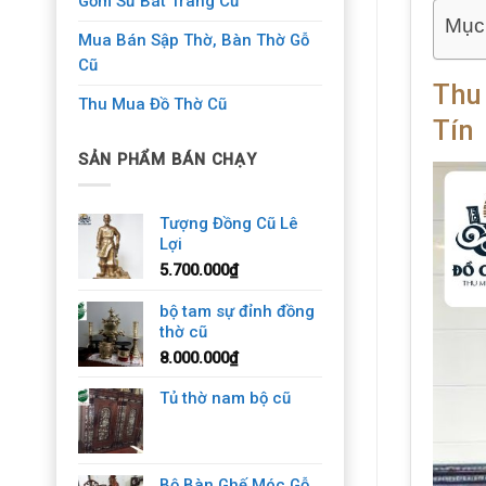
Gốm Sứ Bát Tràng Cũ
Mục
Mua Bán Sập Thờ, Bàn Thờ Gỗ
Cũ
Thu
Thu Mua Đồ Thờ Cũ
Tín
SẢN PHẨM BÁN CHẠY
Tượng Đồng Cũ Lê
Lợi
5.700.000
₫
bộ tam sự đỉnh đồng
thờ cũ
8.000.000
₫
Tủ thờ nam bộ cũ
Bộ Bàn Ghế Móc Gỗ