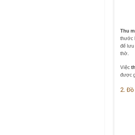
Thu mu
thước 
để lưu
thờ.
Việc
t
được gi
2. Đồ