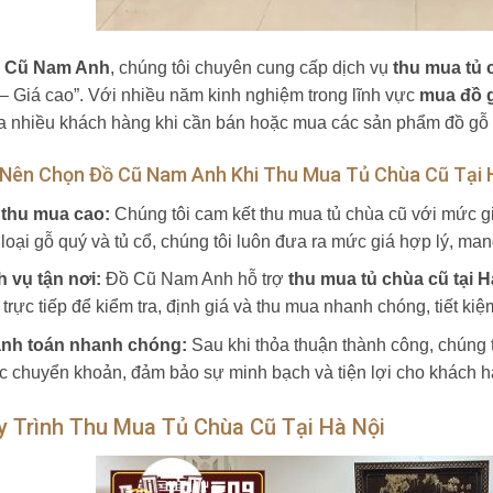
 Cũ Nam Anh
, chúng tôi chuyên cung cấp dịch vụ
thu mua tủ 
– Giá cao”. Với nhiều năm kinh nghiệm trong lĩnh vực
mua đồ g
a nhiều khách hàng khi cần bán hoặc mua các sản phẩm đồ gỗ 
 Nên Chọn Đồ Cũ Nam Anh Khi Thu Mua Tủ Chùa Cũ Tại 
 thu mua cao:
Chúng tôi cam kết thu mua tủ chùa cũ với mức giá 
loại gỗ quý và tủ cổ, chúng tôi luôn đưa ra mức giá hợp lý, mang
h vụ tận nơi:
Đồ Cũ Nam Anh hỗ trợ
thu mua tủ chùa cũ tại H
 trực tiếp để kiểm tra, định giá và thu mua nhanh chóng, tiết ki
nh toán nhanh chóng:
Sau khi thỏa thuận thành công, chúng t
c chuyển khoản, đảm bảo sự minh bạch và tiện lợi cho khách h
y Trình Thu Mua Tủ Chùa Cũ Tại Hà Nội