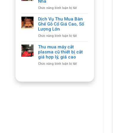
Nhà
Cổ
Mua
ở
Chức năng bình luận bị tắt
Giá
Tận
Thu
Cao
Nhà
Mua
Tận
Dịch Vụ Thu Mua Bàn
Bàn
Nơi,
Ghế Gỗ Cổ Giá Cao, Số
Ghế
Cam
Lượng Lớn
Cổ
Kết
ở
Chức năng bình luận bị tắt
Giá
Chất
Dịch
Cao,
Lượng
Vụ
Thu
Thu mua máy cắt
Thu
Mua
plasma cũ thiết bị cắt
Mua
Tận
giá hợp lý, giá cao
Bàn
Nhà
ở
Chức năng bình luận bị tắt
Ghế
Thu
Gỗ
mua
Cổ
máy
Giá
cắt
Cao,
plasma
Số
cũ
Lượng
thiết
Lớn
bị
cắt
giá
hợp
lý,
giá
cao