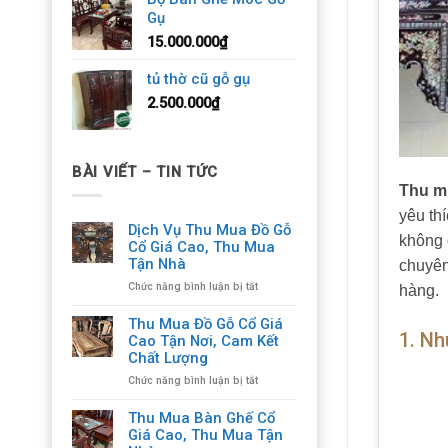
Gụ
15.000.000
₫
tủ thờ cũ gỗ gụ
2.500.000
₫
BÀI VIẾT – TIN TỨC
Thu mu
yêu th
Dịch Vụ Thu Mua Đồ Gỗ
không 
Cổ Giá Cao, Thu Mua
Tận Nhà
chuyê
ở
Chức năng bình luận bị tắt
hàng.
Dịch
Vụ
Thu Mua Đồ Gỗ Cổ Giá
Thu
1. N
Cao Tận Nơi, Cam Kết
Mua
Chất Lượng
Đồ
ở
Chức năng bình luận bị tắt
Gỗ
Thu
Cổ
Mua
Giá
Thu Mua Bàn Ghế Cổ
Đồ
Cao,
Giá Cao, Thu Mua Tận
Gỗ
Thu