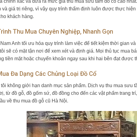
iá chính xác và đưa ra mức giá thu mua sưu tầm đồ cổ cao nhất
 và giá trị riêng, vì vậy quy trình thẩm định luôn được thực hi
 cho khách hàng.
Trình Thu Mua Chuyên Nghiệp, Nhanh Gọn
Nam Anh tối ưu hóa quy trình làm việc để tiết kiệm thời gian v
tôi sẽ có mặt tận nơi để xem xét và định giá. Mọi thủ tục mua 
ng tiền mặt hoặc chuyển khoản ngay sau khi hai bên đạt được t
Mua Đa Dạng Các Chủng Loại Đồ Cổ
tôi không giới hạn danh mục sản phẩm. Dịch vụ thu mua sưu tầ
trị, từ đồ gỗ, đồ gốm sứ, đồ đồng cho đến các vật phẩm trang trí
ầu về thu mua đồ gỗ cũ Hà Nội.