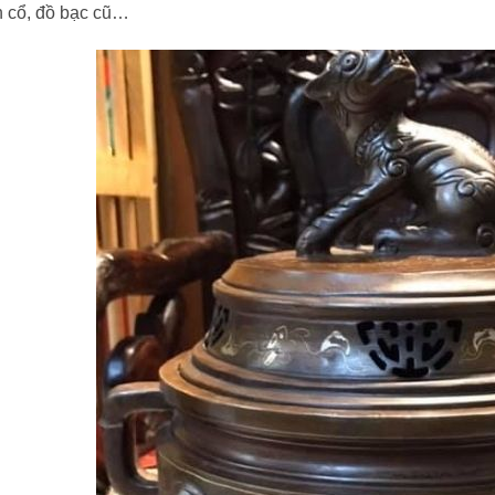
n cổ, đồ bạc cũ…