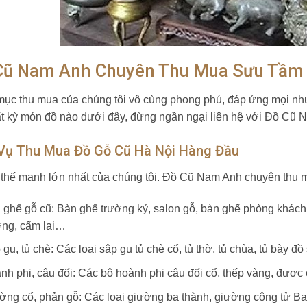
Cũ Nam Anh Chuyên Thu Mua Sưu Tầm 
ục thu mua của chúng tôi vô cùng phong phú, đáp ứng mọi nhu
t kỳ món đồ nào dưới đây, đừng ngần ngại liên hệ với Đồ Cũ 
 Vụ Thu Mua Đồ Gỗ Cũ Hà Nội Hàng Đầu
 thế mạnh lớn nhất của chúng tôi. Đồ Cũ Nam Anh chuyên thu m
 ghế gỗ cũ: Bàn ghế trường kỷ, salon gỗ, bàn ghế phòng khách,
ng, cẩm lai…
gụ, tủ chè: Các loại sập gụ tủ chè cổ, tủ thờ, tủ chùa, tủ bày 
nh phi, câu đối: Các bộ hoành phi câu đối cổ, thếp vàng, được
ờng cổ, phản gỗ: Các loại giường ba thành, giường công tử B