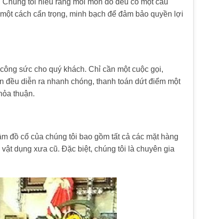
. Chúng tôi hiểu rằng mỗi món đồ đều có một câu
ện một cách cẩn trọng, minh bạch để đảm bảo quyền lợi
à công sức cho quý khách. Chỉ cần một cuộc gọi,
bán đều diễn ra nhanh chóng, thanh toán dứt điểm một
hỏa thuận.
m đồ cổ của chúng tôi bao gồm tất cả các mặt hàng
, vật dụng xưa cũ. Đặc biệt, chúng tôi là chuyên gia