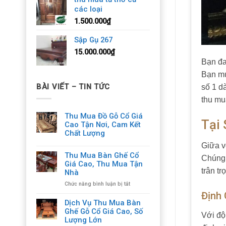
các loại
1.500.000
₫
Sập Gụ 267
15.000.000
₫
Bạn đa
Bạn mu
BÀI VIẾT – TIN TỨC
số 1 d
thu mu
Thu Mua Đồ Gỗ Cổ Giá
Tại
Cao Tận Nơi, Cam Kết
Chất Lượng
Giữa v
Thu Mua Bàn Ghế Cổ
Chúng 
Giá Cao, Thu Mua Tận
trân tr
Nhà
ở
Chức năng bình luận bị tắt
Thu
Định 
Mua
Dịch Vụ Thu Mua Bàn
Bàn
Ghế Gỗ Cổ Giá Cao, Số
Với độ
Ghế
Lượng Lớn
Cổ