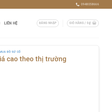
0948058666
C
LIÊN HỆ
ĐĂNG NHẬP
GIỎ HÀNG /
0
₫
MUA ĐỒ SỨ CỔ
á cao theo thị trường