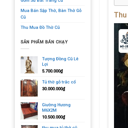
Gốm Sứ Bát Tràng Cũ
Mua Bán Sập Thờ, Bàn Thờ Gỗ
Thu
Cũ
Thu Mua Đồ Thờ Cũ
SẢN PHẨM BÁN CHẠY
Tượng Đồng Cũ Lê
Lợi
5.700.000
₫
Tủ thờ gỗ trắc cổ
30.000.000
₫
Giường Hương
M6X2M
10.500.000
₫
thu mua tủ thờ cũ