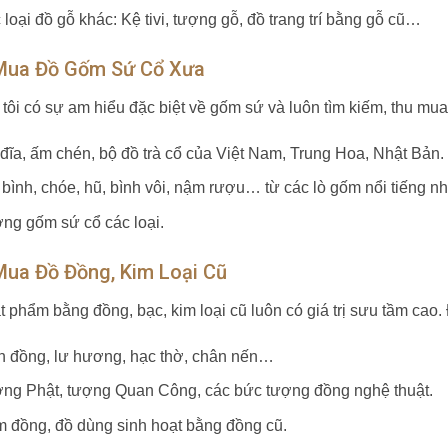
loại đồ gỗ khác: Kệ tivi, tượng gỗ, đồ trang trí bằng gỗ cũ…
Mua Đồ Gốm Sứ Cổ Xưa
tôi có sự am hiểu đặc biệt về gốm sứ và luôn tìm kiếm, thu mua
 đĩa, ấm chén, bộ đồ trà cổ của Việt Nam, Trung Hoa, Nhật Bản.
 bình, chóe, hũ, bình vôi, nậm rượu… từ các lò gốm nổi tiếng
ng gốm sứ cổ các loại.
Mua Đồ Đồng, Kim Loại Cũ
t phẩm bằng đồng, bạc, kim loại cũ luôn có giá trị sưu tầm ca
h đồng, lư hương, hạc thờ, chân nến…
ng Phật, tượng Quan Công, các bức tượng đồng nghệ thuật.
 đồng, đồ dùng sinh hoạt bằng đồng cũ.