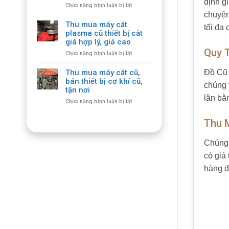
định g
ở
Chức năng bình luận bị tắt
Giá
Dịch
chuyện
Cao,
Vụ
Thu
Thu mua máy cắt
tối đa
Thu
Mua
plasma cũ thiết bị cắt
Mua
Tận
giá hợp lý, giá cao
Bàn
Nhà
Quy 
ở
Chức năng bình luận bị tắt
Ghế
Thu
Gỗ
mua
Cổ
Thu mua máy cắt cũ,
Đồ Cũ 
máy
Giá
bán thiết bị cơ khí cũ,
chúng 
cắt
Cao,
tận nơi
plasma
Số
lần bằ
ở
Chức năng bình luận bị tắt
cũ
Lượng
Thu
thiết
Lớn
mua
bị
Thu 
máy
cắt
cắt
giá
cũ,
Chúng 
hợp
bán
lý,
có giá 
thiết
giá
bị
cao
hàng đ
cơ
khí
cũ,
tận
nơi