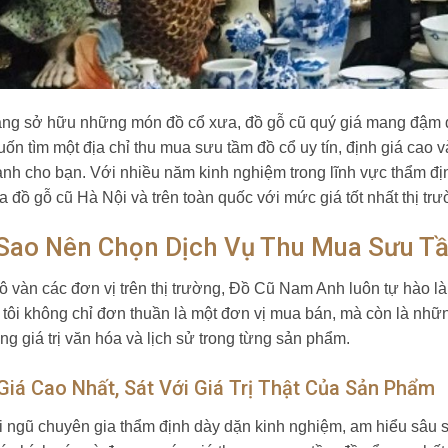
ng sở hữu những món đồ cổ xưa, đồ gỗ cũ quý giá mang đậm 
ốn tìm một địa chỉ thu mua sưu tầm đồ cổ uy tín, định giá ca
ành cho bạn. Với nhiều năm kinh nghiệm trong lĩnh vực thẩm đị
a đồ gỗ cũ Hà Nội và trên toàn quốc với mức giá tốt nhất thị trư
 Sao Nên Chọn Dịch Vụ Thu Mua Sưu T
ô vàn các đơn vị trên thị trường, Đồ Cũ Nam Anh luôn tự hào là
tôi không chỉ đơn thuần là một đơn vị mua bán, mà còn là nhữ
ọng giá trị văn hóa và lịch sử trong từng sản phẩm.
Giá Cao Nhất, Sát Với Giá Trị Thật Của Sản Phẩm
i ngũ chuyên gia thẩm định dày dặn kinh nghiệm, am hiểu sâu sắ