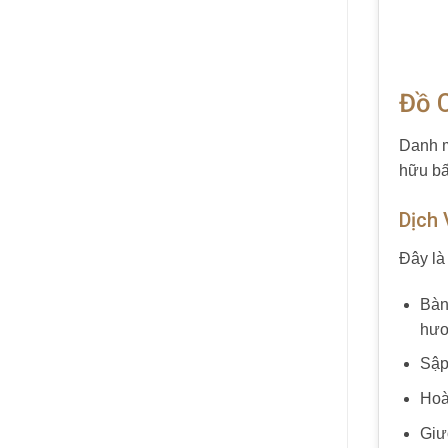
Đồ 
Danh m
hữu bấ
Dịch
Đây là
Bàn
hươ
Sập 
Hoà
Giư