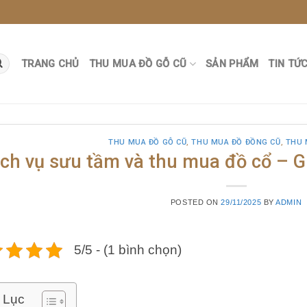
TRANG CHỦ
THU MUA ĐỒ GỖ CŨ
SẢN PHẨM
TIN TỨ
THU MUA ĐỒ GỖ CŨ
,
THU MUA ĐỒ ĐỒNG CŨ
,
THU 
ịch vụ sưu tầm và thu mua đồ cổ – Gi
POSTED ON
29/11/2025
BY
ADMIN
5/5 - (1 bình chọn)
 Lục