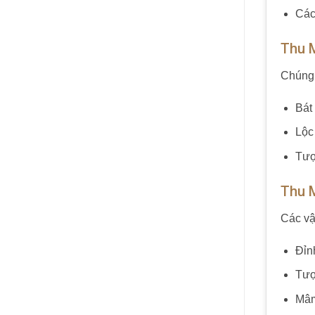
Các 
Thu 
Chúng 
Bát
Lộc
Tượ
Thu 
Các vậ
Đỉn
Tượ
Mâm