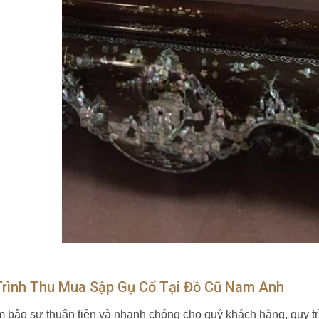
Trình Thu Mua Sập Gụ Cổ Tại Đồ Cũ Nam Anh
 bảo sự thuận tiện và nhanh chóng cho quý khách hàng, quy tr