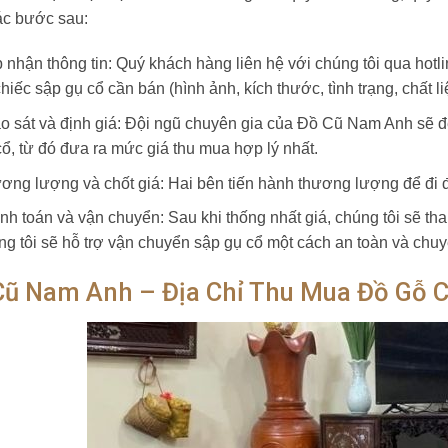
ác bước sau:
p nhận thông tin: Quý khách hàng liên hệ với chúng tôi qua hotl
hiếc sập gụ cổ cần bán (hình ảnh, kích thước, tình trạng, chất l
o sát và định giá: Đội ngũ chuyên gia của Đồ Cũ Nam Anh sẽ đến
cổ, từ đó đưa ra mức giá thu mua hợp lý nhất.
ơng lượng và chốt giá: Hai bên tiến hành thương lượng để đi đ
nh toán và vận chuyển: Sau khi thống nhất giá, chúng tôi sẽ th
ng tôi sẽ hỗ trợ vận chuyển sập gụ cổ một cách an toàn và chu
Cũ Nam Anh – Địa Chỉ Thu Mua Đồ Gỗ C