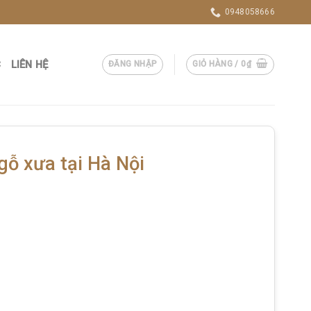
0948058666
C
LIÊN HỆ
ĐĂNG NHẬP
GIỎ HÀNG /
0
₫
gỗ xưa tại Hà Nội