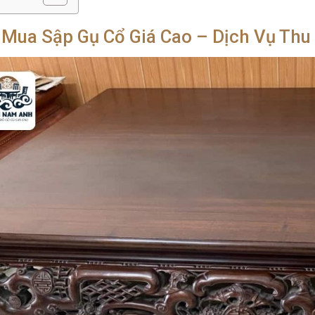
 Mua Sập Gụ Cổ Giá Cao – Dịch Vụ Thu 