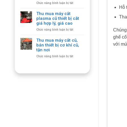
ở
Chức năng bình luận bị tắt
Giá
Hỗ 
Dịch
Cao,
Vụ
Thu
Thu mua máy cắt
Thu
Tha
Mua
plasma cũ thiết bị cắt
Mua
Tận
giá hợp lý, giá cao
Bàn
Nhà
ở
Chúng 
Chức năng bình luận bị tắt
Ghế
Thu
Gỗ
ghế cổ
mua
Cổ
Thu mua máy cắt cũ,
máy
Giá
với mứ
bán thiết bị cơ khí cũ,
cắt
Cao,
tận nơi
plasma
Số
ở
Chức năng bình luận bị tắt
cũ
Lượng
Thu
thiết
Lớn
mua
bị
máy
cắt
cắt
giá
cũ,
hợp
bán
lý,
thiết
giá
bị
cao
cơ
khí
cũ,
tận
nơi