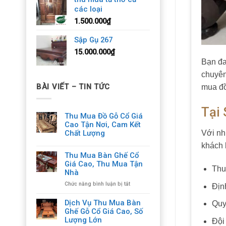
các loại
1.500.000
₫
Sập Gụ 267
15.000.000
₫
Bạn đa
chuyên
BÀI VIẾT – TIN TỨC
mua đồ
Tại
Thu Mua Đồ Gỗ Cổ Giá
Cao Tận Nơi, Cam Kết
Chất Lượng
Với nh
khách 
Thu Mua Bàn Ghế Cổ
Giá Cao, Thu Mua Tận
Thu
Nhà
ở
Chức năng bình luận bị tắt
Định
Thu
Mua
Dịch Vụ Thu Mua Bàn
Quy
Bàn
Ghế Gỗ Cổ Giá Cao, Số
Ghế
Lượng Lớn
Đội
Cổ