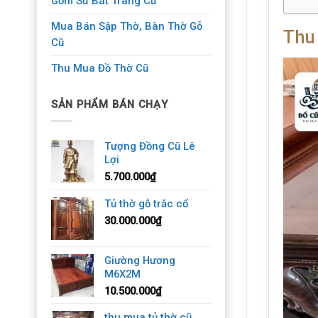
Gốm Sứ Bát Tràng Cũ
Mua Bán Sập Thờ, Bàn Thờ Gỗ
Thu
Cũ
Thu Mua Đồ Thờ Cũ
SẢN PHẨM BÁN CHẠY
Tượng Đồng Cũ Lê
Lợi
5.700.000
₫
Tủ thờ gỗ trắc cổ
30.000.000
₫
Giường Hương
M6X2M
10.500.000
₫
thu mua tủ thờ cũ