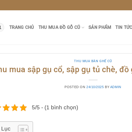
TRANG CHỦ
THU MUA ĐỒ GỖ CŨ
SẢN PHẨM
TIN TỨ
THU MUA BÀN GHẾ CŨ
hu mua sập gụ cổ, sập gụ tủ chè, đồ 
POSTED ON
24/10/2025
BY
ADMIN
5/5 - (1 bình chọn)
 Lục