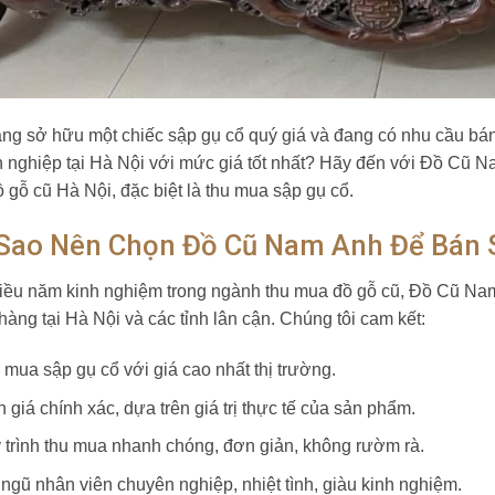
ng sở hữu một chiếc sập gụ cổ quý giá và đang có nhu cầu bán?
 nghiệp tại Hà Nội với mức giá tốt nhất? Hãy đến với Đồ Cũ Nam
 gỗ cũ Hà Nội, đặc biệt là thu mua sập gụ cổ.
 Sao Nên Chọn Đồ Cũ Nam Anh Để Bán 
iều năm kinh nghiệm trong ngành thu mua đồ gỗ cũ, Đồ Cũ Nam A
hàng tại Hà Nội và các tỉnh lân cận. Chúng tôi cam kết:
 mua sập gụ cổ với giá cao nhất thị trường.
 giá chính xác, dựa trên giá trị thực tế của sản phẩm.
 trình thu mua nhanh chóng, đơn giản, không rườm rà.
 ngũ nhân viên chuyên nghiệp, nhiệt tình, giàu kinh nghiệm.