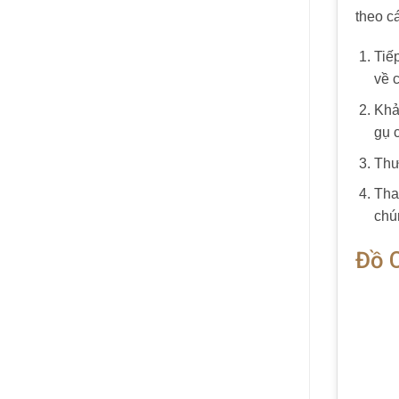
theo c
Tiế
về c
Khả
gụ 
Thư
Tha
chú
Đồ 