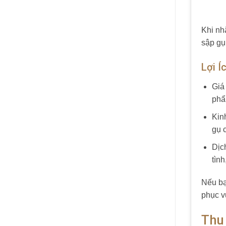
Khi nh
sập gụ
Lợi Í
Giá 
phẩ
Kin
gụ 
Dịc
tìn
Nếu bạ
phục v
Thu