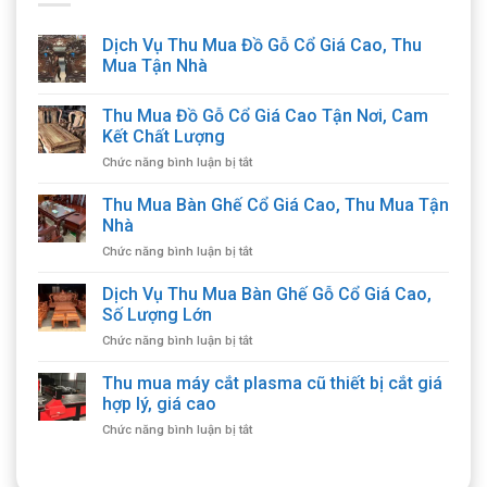
Dịch Vụ Thu Mua Đồ Gỗ Cổ Giá Cao, Thu
Mua Tận Nhà
Thu Mua Đồ Gỗ Cổ Giá Cao Tận Nơi, Cam
Kết Chất Lượng
ở
Chức năng bình luận bị tắt
Thu
Mua
Thu Mua Bàn Ghế Cổ Giá Cao, Thu Mua Tận
Đồ
Nhà
Gỗ
ở
Chức năng bình luận bị tắt
Cổ
Thu
Giá
Mua
Dịch Vụ Thu Mua Bàn Ghế Gỗ Cổ Giá Cao,
Cao
Bàn
Tận
Số Lượng Lớn
Ghế
Nơi,
ở
Chức năng bình luận bị tắt
Cổ
Cam
Dịch
Giá
Kết
Vụ
Thu mua máy cắt plasma cũ thiết bị cắt giá
Cao,
Chất
Thu
Thu
hợp lý, giá cao
Lượng
Mua
Mua
ở
Chức năng bình luận bị tắt
Bàn
Tận
Thu
Ghế
Nhà
mua
Gỗ
máy