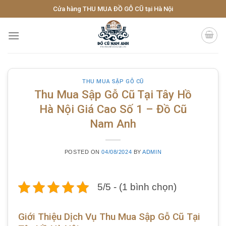
Skip
Cửa hàng THU MUA ĐỒ GỖ CŨ tại Hà Nội
to
content
THU MUA SẬP GỖ CŨ
Thu Mua Sập Gỗ Cũ Tại Tây Hồ
Hà Nội Giá Cao Số 1 – Đồ Cũ
Nam Anh
POSTED ON
04/08/2024
BY
ADMIN
5/5 - (1 bình chọn)
Giới Thiệu Dịch Vụ Thu Mua Sập Gỗ Cũ Tại