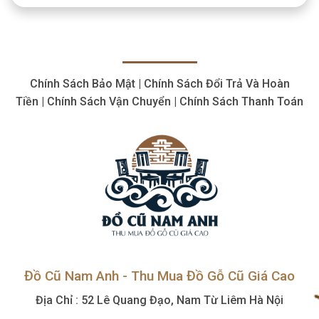
Cổ
cắt
Giá
plasma
Cao,
cũ
Số
thiết
Lượng
bị
Lớn
cắt
Chính Sách Bảo Mật | Chính Sách Đổi Trả Và Hoàn
giá
hợp
Tiền | Chính Sách Vận Chuyển | Chính Sách Thanh Toán
lý,
giá
cao
Đồ Cũ Nam Anh - Thu Mua Đồ Gỗ Cũ Giá Cao
Địa Chỉ : 52 Lê Quang Đạo, Nam Từ Liêm Hà Nội