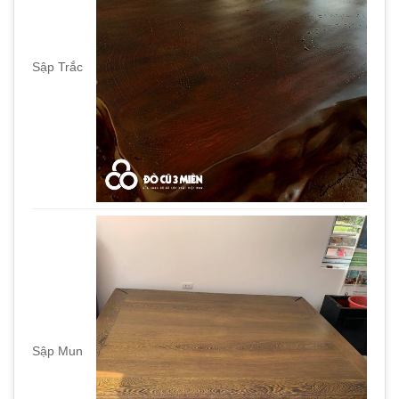
Sập Trắc
Sập Mun