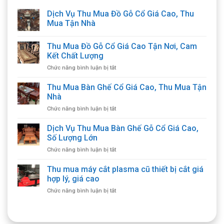
Dịch Vụ Thu Mua Đồ Gỗ Cổ Giá Cao, Thu
Mua Tận Nhà
Thu Mua Đồ Gỗ Cổ Giá Cao Tận Nơi, Cam
Kết Chất Lượng
ở
Chức năng bình luận bị tắt
Thu
Mua
Thu Mua Bàn Ghế Cổ Giá Cao, Thu Mua Tận
Đồ
Nhà
Gỗ
ở
Chức năng bình luận bị tắt
Cổ
Thu
Giá
Mua
Dịch Vụ Thu Mua Bàn Ghế Gỗ Cổ Giá Cao,
Cao
Bàn
Tận
Số Lượng Lớn
Ghế
Nơi,
ở
Chức năng bình luận bị tắt
Cổ
Cam
Dịch
Giá
Kết
Vụ
Thu mua máy cắt plasma cũ thiết bị cắt giá
Cao,
Chất
Thu
Thu
hợp lý, giá cao
Lượng
Mua
Mua
ở
Chức năng bình luận bị tắt
Bàn
Tận
Thu
Ghế
Nhà
mua
Gỗ
máy
Cổ