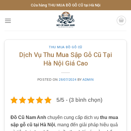
Skip
Cửa hàng THU MUA ĐỒ GỖ CŨ tại Hà Nội
to
content
THU MUA ĐỒ GỖ CŨ
Dịch Vụ Thu Mua Sập Gỗ Cũ Tại
Hà Nội Giá Cao
POSTED ON
28/07/2024
BY
ADMIN
5/5 - (3 bình chọn)
Đồ Cũ Nam Anh
chuyên cung cấp dịch vụ
thu mua
sập gỗ cũ tại Hà Nội
, mang đến giải pháp hiệu quả