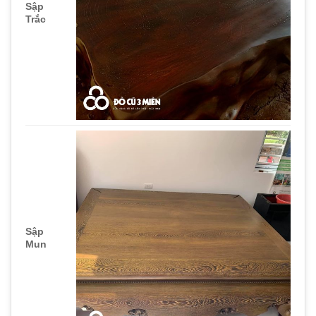
Sập
Trắc
Sập
Mun