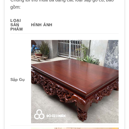
gồm:
LOẠI
SẢN
HÌNH ẢNH
PHẨM
Sập Gụ