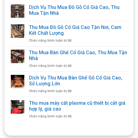
Dịch Vụ Thu Mua Đồ Gỗ Cổ Giá Cao, Thu
Mua Tận Nhà
Thu Mua Đồ Gỗ Cổ Giá Cao Tận Nơi, Cam
Kết Chất Lượng
ở
Chức năng bình luận bị tắt
Thu
Mua
Thu Mua Bàn Ghế Cổ Giá Cao, Thu Mua Tận
Đồ
Nhà
Gỗ
ở
Chức năng bình luận bị tắt
Cổ
Thu
Giá
Mua
Dịch Vụ Thu Mua Bàn Ghế Gỗ Cổ Giá Cao,
Cao
Bàn
Tận
Số Lượng Lớn
Ghế
Nơi,
ở
Chức năng bình luận bị tắt
Cổ
Cam
Dịch
Giá
Kết
Vụ
Thu mua máy cắt plasma cũ thiết bị cắt giá
Cao,
Chất
Thu
Thu
hợp lý, giá cao
Lượng
Mua
Mua
ở
Chức năng bình luận bị tắt
Bàn
Tận
Thu
Ghế
Nhà
mua
Gỗ
máy
Cổ
cắt
Giá