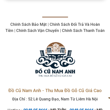
plasma
Cao,
cũ
Số
thiết
Lượng
bị
Lớn
cắt
Chính Sách Bảo Mật | Chính Sách Đổi Trả Và Hoàn
giá
hợp
Tiền | Chính Sách Vận Chuyển | Chính Sách Thanh Toán
lý,
giá
cao
Đồ Cũ Nam Anh - Thu Mua Đồ Gỗ Cũ Giá Cao
Địa Chỉ : 52 Lê Quang Đạo, Nam Từ Liêm Hà Nội