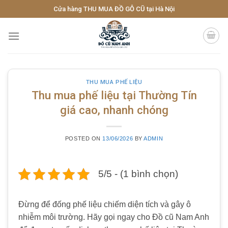
Skip
Cửa hàng THU MUA ĐỒ GỖ CŨ tại Hà Nội
to
content
THU MUA PHẾ LIỆU
Thu mua phế liệu tại Thường Tín
giá cao, nhanh chóng
POSTED ON
13/06/2026
BY
ADMIN
5/5 - (1 bình chọn)
Đừng để đống phế liệu chiếm diện tích và gây ô
nhiễm môi trường. Hãy gọi ngay cho Đồ cũ Nam Anh