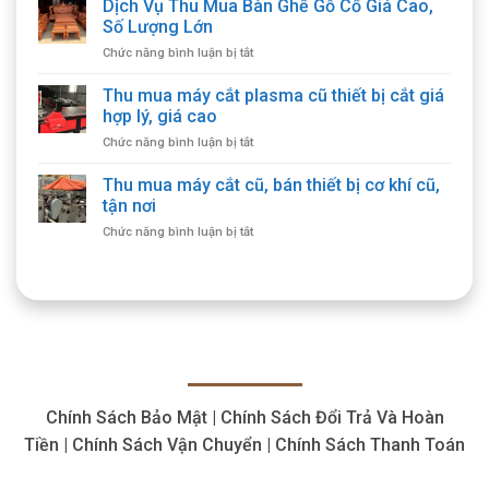
Dịch Vụ Thu Mua Bàn Ghế Gỗ Cổ Giá Cao,
Số Lượng Lớn
ở
Chức năng bình luận bị tắt
Dịch
Vụ
Thu mua máy cắt plasma cũ thiết bị cắt giá
Thu
hợp lý, giá cao
Mua
ở
Chức năng bình luận bị tắt
Bàn
Thu
Ghế
mua
Thu mua máy cắt cũ, bán thiết bị cơ khí cũ,
Gỗ
máy
Cổ
tận nơi
cắt
Giá
ở
Chức năng bình luận bị tắt
plasma
Cao,
Thu
cũ
Số
mua
thiết
Lượng
máy
bị
Lớn
cắt
cắt
cũ,
giá
bán
hợp
thiết
lý,
bị
giá
cơ
cao
Chính Sách Bảo Mật | Chính Sách Đổi Trả Và Hoàn
khí
cũ,
Tiền | Chính Sách Vận Chuyển | Chính Sách Thanh Toán
tận
nơi