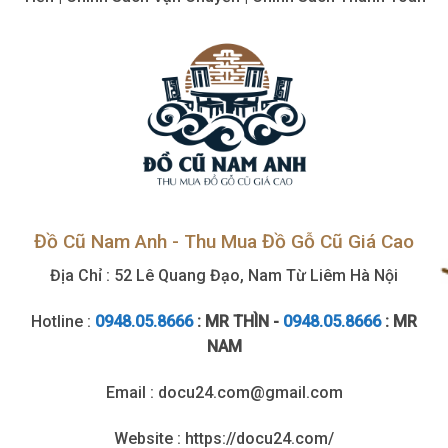
tận
nơi
Đồ Cũ Nam Anh - Thu Mua Đồ Gỗ Cũ Giá Cao
Địa Chỉ : 52 Lê Quang Đạo, Nam Từ Liêm Hà Nội
Hotline :
0948.05.8666
: MR THÌN -
0948.05.8666
: MR
NAM
Email : docu24.com@gmail.com
Website : https://docu24.com/