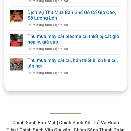
ở
Chức năng bình luận bị tắt
Thu
Mua
Dịch Vụ Thu Mua Bàn Ghế Gỗ Cổ Giá Cao,
Bàn
Số Lượng Lớn
Ghế
ở
Chức năng bình luận bị tắt
Cổ
Dịch
Giá
Vụ
Thu mua máy cắt plasma cũ thiết bị cắt giá
Cao,
Thu
Thu
hợp lý, giá cao
Mua
Mua
ở
Chức năng bình luận bị tắt
Bàn
Tận
Thu
Ghế
Nhà
mua
Thu mua máy cắt cũ, bán thiết bị cơ khí cũ,
Gỗ
máy
Cổ
tận nơi
cắt
Giá
ở
Chức năng bình luận bị tắt
plasma
Cao,
Thu
cũ
Số
mua
thiết
Lượng
máy
bị
Lớn
cắt
cắt
cũ,
giá
bán
hợp
thiết
lý,
bị
giá
cơ
cao
Chính Sách Bảo Mật | Chính Sách Đổi Trả Và Hoàn
khí
cũ,
Tiền | Chính Sách Vận Chuyển | Chính Sách Thanh Toán