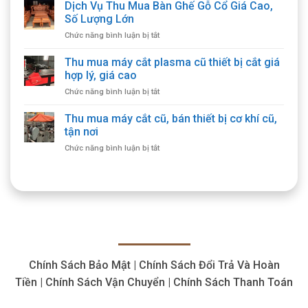
Dịch Vụ Thu Mua Bàn Ghế Gỗ Cổ Giá Cao,
Số Lượng Lớn
ở
Chức năng bình luận bị tắt
Dịch
Vụ
Thu mua máy cắt plasma cũ thiết bị cắt giá
Thu
hợp lý, giá cao
Mua
ở
Chức năng bình luận bị tắt
Bàn
Thu
Ghế
mua
Thu mua máy cắt cũ, bán thiết bị cơ khí cũ,
Gỗ
máy
Cổ
tận nơi
cắt
Giá
ở
Chức năng bình luận bị tắt
plasma
Cao,
Thu
cũ
Số
mua
thiết
Lượng
máy
bị
Lớn
cắt
cắt
cũ,
giá
bán
hợp
thiết
lý,
bị
giá
cơ
cao
Chính Sách Bảo Mật | Chính Sách Đổi Trả Và Hoàn
khí
cũ,
Tiền | Chính Sách Vận Chuyển | Chính Sách Thanh Toán
tận
nơi