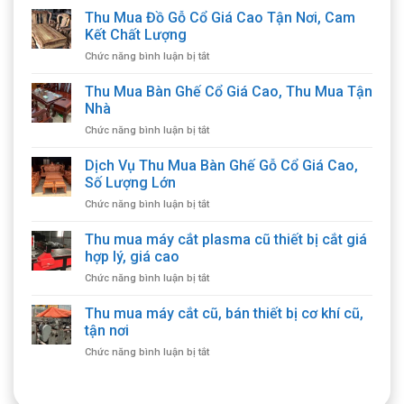
Thu Mua Đồ Gỗ Cổ Giá Cao Tận Nơi, Cam
Kết Chất Lượng
ở
Chức năng bình luận bị tắt
Thu
Mua
Thu Mua Bàn Ghế Cổ Giá Cao, Thu Mua Tận
Đồ
Nhà
Gỗ
ở
Chức năng bình luận bị tắt
Cổ
Thu
Giá
Mua
Dịch Vụ Thu Mua Bàn Ghế Gỗ Cổ Giá Cao,
Cao
Bàn
Tận
Số Lượng Lớn
Ghế
Nơi,
ở
Chức năng bình luận bị tắt
Cổ
Cam
Dịch
Giá
Kết
Vụ
Thu mua máy cắt plasma cũ thiết bị cắt giá
Cao,
Chất
Thu
Thu
hợp lý, giá cao
Lượng
Mua
Mua
ở
Chức năng bình luận bị tắt
Bàn
Tận
Thu
Ghế
Nhà
mua
Thu mua máy cắt cũ, bán thiết bị cơ khí cũ,
Gỗ
máy
Cổ
tận nơi
cắt
Giá
ở
Chức năng bình luận bị tắt
plasma
Cao,
Thu
cũ
Số
mua
thiết
Lượng
máy
bị
Lớn