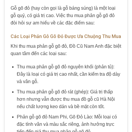
Gỗ gõ đỏ (hay còn gọi là gỗ báng súng) là một loại
gỗ quý, có giá trị cao. Việc thu mua phản gỗ gõ đỏ
đòi hỏi sự am hiểu về các đặc điểm sau:
Các Loại Phản Gỗ Gõ Đỏ Được Ưa Chuộng Thu Mua
Khi thu mua phản gỗ gõ đỏ, Đồ Cũ Nam Anh đặc biệt
quan tâm đến các loại sau:
Thu mua phản gỗ gõ đỏ nguyên khối (phản tủ):
Đây là loại có giá trị cao nhất, cần kiểm tra độ dày
và vân gỗ.
Thu mua phản gỗ gõ đỏ rát (ghép): Giá trị thấp
hơn nhưng vẫn được thu mua đồ gỗ cũ Hà Nội
nếu chất lượng keo dán và bề mặt còn tốt.
Phản gỗ gõ đỏ Nam Phi, Gõ Đỏ Lào: Mỗi loại có
đặc tính vân và màu sắc riêng, ảnh hưởng trực
tiếp đến giá thu mua phản gỗ gõ đỏ.