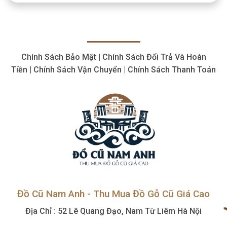
cắt
cắt
cũ,
giá
bán
hợp
thiết
lý,
bị
giá
cơ
cao
Chính Sách Bảo Mật | Chính Sách Đổi Trả Và Hoàn
khí
cũ,
Tiền | Chính Sách Vận Chuyển | Chính Sách Thanh Toán
tận
nơi
Đồ Cũ Nam Anh - Thu Mua Đồ Gỗ Cũ Giá Cao
Địa Chỉ : 52 Lê Quang Đạo, Nam Từ Liêm Hà Nội