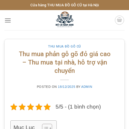
Skip
Cửa hàng THU MUA ĐỒ GỖ CŨ tại Hà Nội
to
content
THU MUA ĐỒ GỖ CŨ
Thu mua phản gỗ gõ đỏ giá cao
– Thu mua tại nhà, hỗ trợ vận
chuyển
POSTED ON
18/12/2025
BY
ADMIN
5/5 - (1 bình chọn)
Mục Lục