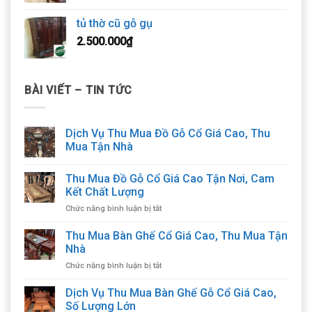
tủ thờ cũ gỗ gụ
2.500.000
₫
BÀI VIẾT – TIN TỨC
Dịch Vụ Thu Mua Đồ Gỗ Cổ Giá Cao, Thu
Mua Tận Nhà
Thu Mua Đồ Gỗ Cổ Giá Cao Tận Nơi, Cam
Kết Chất Lượng
ở
Chức năng bình luận bị tắt
Thu
Mua
Thu Mua Bàn Ghế Cổ Giá Cao, Thu Mua Tận
Đồ
Nhà
Gỗ
ở
Chức năng bình luận bị tắt
Cổ
Thu
Giá
Mua
Dịch Vụ Thu Mua Bàn Ghế Gỗ Cổ Giá Cao,
Cao
Bàn
Tận
Số Lượng Lớn