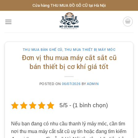
Skip
Cửa hàng THU MUA ĐỒ GỖ CŨ tại Hà Nội
to
content
THU MUA BÀN GHẾ CŨ
,
THU MUA THIẾT BỊ MÁY MÓC
Đơn vị thu mua máy cắt sắt cũ
bán thiết bị cơ khí giá tốt
POSTED ON
06/07/2026
BY
ADMIN
5/5 - (1 bình chọn)
Nếu bạn đang có nhu cầu thanh lý máy móc, cần tìm
nơi thu mua máy cắt sắt cũ uy tín hoặc đang tìm kiếm