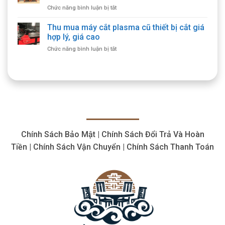
Ghế
Nơi,
ở
Chức năng bình luận bị tắt
Cổ
Cam
Dịch
Giá
Kết
Vụ
Thu mua máy cắt plasma cũ thiết bị cắt giá
Cao,
Chất
Thu
Thu
hợp lý, giá cao
Lượng
Mua
Mua
ở
Chức năng bình luận bị tắt
Bàn
Tận
Thu
Ghế
Nhà
mua
Gỗ
máy
Cổ
cắt
Giá
plasma
Cao,
cũ
Số
thiết
Lượng
bị
Lớn
cắt
Chính Sách Bảo Mật | Chính Sách Đổi Trả Và Hoàn
giá
hợp
Tiền | Chính Sách Vận Chuyển | Chính Sách Thanh Toán
lý,
giá
cao