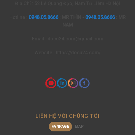
Địa Chỉ : 52 Lê Quang Đạo, Nam Từ Liêm Hà Nội
Hotline :
0948.05.8666
: MR THÌN -
0948.05.8666
: MR
NAM
Email : docu24.com@gmail.com
Website : https://docu24.com/
LIÊN HỆ VỚI CHÚNG TÔI
FANPAGE
MAP