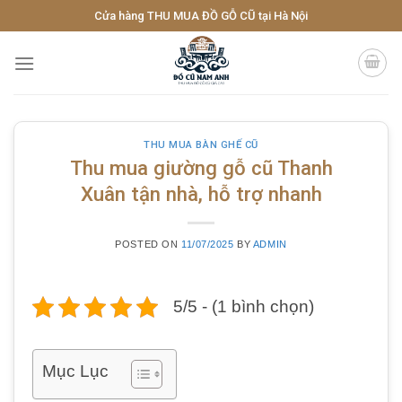
Skip
Cửa hàng THU MUA ĐỒ GỖ CŨ tại Hà Nội
to
content
THU MUA BÀN GHẾ CŨ
Thu mua giường gỗ cũ Thanh
Xuân tận nhà, hỗ trợ nhanh
POSTED ON
11/07/2025
BY
ADMIN
5/5 - (1 bình chọn)
Mục Lục