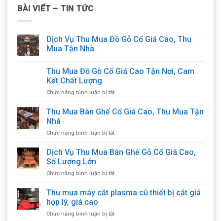
BÀI VIẾT – TIN TỨC
Dịch Vụ Thu Mua Đồ Gỗ Cổ Giá Cao, Thu
Mua Tận Nhà
Thu Mua Đồ Gỗ Cổ Giá Cao Tận Nơi, Cam
Kết Chất Lượng
ở
Chức năng bình luận bị tắt
Thu
Mua
Thu Mua Bàn Ghế Cổ Giá Cao, Thu Mua Tận
Đồ
Nhà
Gỗ
ở
Chức năng bình luận bị tắt
Cổ
Thu
Giá
Mua
Dịch Vụ Thu Mua Bàn Ghế Gỗ Cổ Giá Cao,
Cao
Bàn
Tận
Số Lượng Lớn
Ghế
Nơi,
ở
Chức năng bình luận bị tắt
Cổ
Cam
Dịch
Giá
Kết
Vụ
Thu mua máy cắt plasma cũ thiết bị cắt giá
Cao,
Chất
Thu
Thu
hợp lý, giá cao
Lượng
Mua
Mua
ở
Chức năng bình luận bị tắt
Bàn
Tận