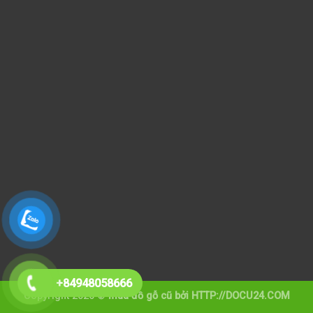
+84948058666
Copyright 2026 ©
mua đồ gỗ cũ
bởi HTTP://DOCU24.COM