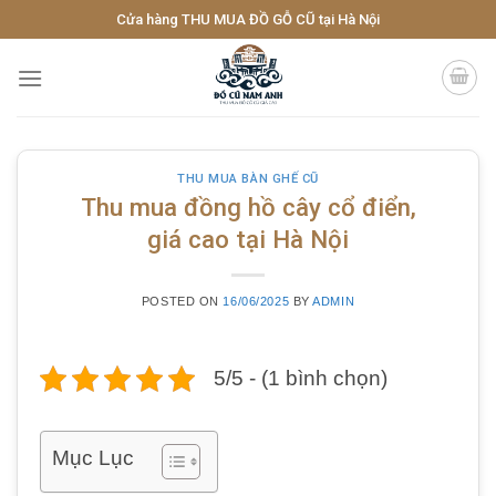
Skip
Cửa hàng THU MUA ĐỒ GỖ CŨ tại Hà Nội
to
content
THU MUA BÀN GHẾ CŨ
Thu mua đồng hồ cây cổ điển,
giá cao tại Hà Nội
POSTED ON
16/06/2025
BY
ADMIN
5/5 - (1 bình chọn)
Mục Lục