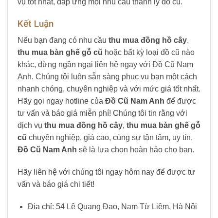
vụ tốt nhất, đáp ứng mọi nhu cầu thanh lý đồ cũ.
Kết Luận
Nếu bạn đang có nhu cầu
thu mua đồng hồ cây
,
thu mua bàn ghế gỗ cũ
hoặc bất kỳ loại đồ cũ nào
khác, đừng ngần ngại liên hệ ngay với Đồ Cũ Nam
Anh. Chúng tôi luôn sẵn sàng phục vụ bạn một cách
nhanh chóng, chuyên nghiệp và với mức giá tốt nhất.
Hãy gọi ngay hotline của
Đồ Cũ Nam Anh
để được
tư vấn và báo giá miễn phí! Chúng tôi tin rằng với
dịch vụ
thu mua đồng hồ cây
,
thu mua bàn ghế gỗ
cũ
chuyên nghiệp, giá cao, cùng sự tận tâm, uy tín,
Đồ Cũ Nam Anh
sẽ là lựa chọn hoàn hảo cho bạn.
Hãy liên hệ với chúng tôi ngay hôm nay để được tư
vấn và báo giá chi tiết!
Địa chỉ: 54 Lê Quang Đạo, Nam Từ Liêm, Hà Nội