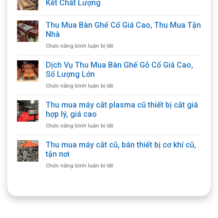
Kết Chất Lượng
Thu Mua Bàn Ghế Cổ Giá Cao, Thu Mua Tận
Nhà
ở
Chức năng bình luận bị tắt
Thu
Mua
Dịch Vụ Thu Mua Bàn Ghế Gỗ Cổ Giá Cao,
Bàn
Số Lượng Lớn
Ghế
ở
Chức năng bình luận bị tắt
Cổ
Dịch
Giá
Vụ
Thu mua máy cắt plasma cũ thiết bị cắt giá
Cao,
Thu
Thu
hợp lý, giá cao
Mua
Mua
ở
Chức năng bình luận bị tắt
Bàn
Tận
Thu
Ghế
Nhà
mua
Thu mua máy cắt cũ, bán thiết bị cơ khí cũ,
Gỗ
máy
Cổ
tận nơi
cắt
Giá
ở
Chức năng bình luận bị tắt
plasma
Cao,
Thu
cũ
Số
mua
thiết
Lượng
máy
bị
Lớn
cắt
cắt
cũ,
giá
bán
hợp