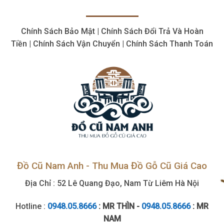
thiết
lý,
bị
giá
cơ
cao
Chính Sách Bảo Mật | Chính Sách Đổi Trả Và Hoàn
khí
cũ,
Tiền | Chính Sách Vận Chuyển | Chính Sách Thanh Toán
tận
nơi
Đồ Cũ Nam Anh - Thu Mua Đồ Gỗ Cũ Giá Cao
Địa Chỉ : 52 Lê Quang Đạo, Nam Từ Liêm Hà Nội
Hotline :
0948.05.8666
: MR THÌN -
0948.05.8666
: MR
NAM