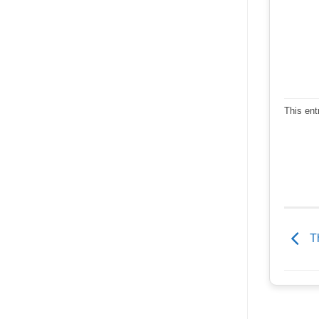
This ent
Th