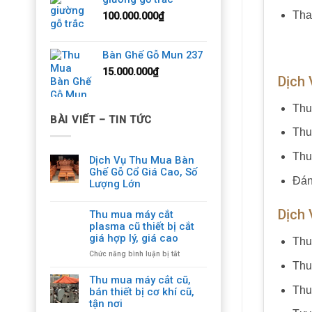
Tha
100.000.000
₫
Bàn Ghế Gỗ Mun 237
15.000.000
₫
Dịch
Thu
BÀI VIẾT – TIN TỨC
Thu 
Thu
Dịch Vụ Thu Mua Bàn
Ghế Gỗ Cổ Giá Cao, Số
Đán
Lượng Lớn
Dịch
Thu mua máy cắt
plasma cũ thiết bị cắt
giá hợp lý, giá cao
Thu
ở
Chức năng bình luận bị tắt
Thu
Thu
mua
Thu mua máy cắt cũ,
máy
Thu
bán thiết bị cơ khí cũ,
cắt
tận nơi
plasma