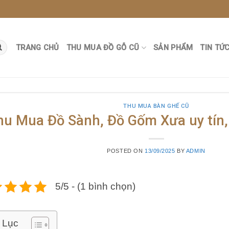
TRANG CHỦ
THU MUA ĐỒ GỖ CŨ
SẢN PHẨM
TIN TỨ
THU MUA BÀN GHẾ CŨ
hu Mua Đồ Sành, Đồ Gốm Xưa uy tín, 
POSTED ON
13/09/2025
BY
ADMIN
5/5 - (1 bình chọn)
 Lục