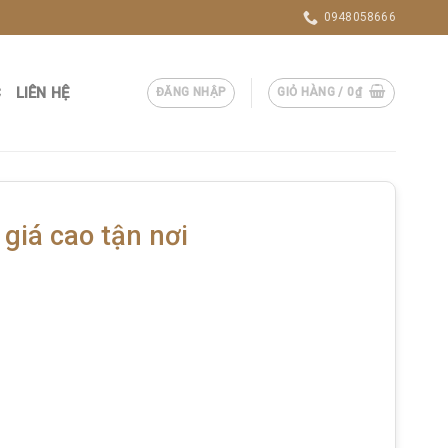
0948058666
C
LIÊN HỆ
ĐĂNG NHẬP
GIỎ HÀNG /
0
₫
giá cao tận nơi