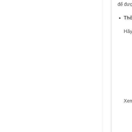
để đượ
Thô
Hãy
Xem