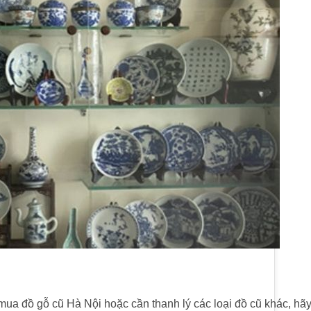
ua đồ gỗ cũ Hà Nội hoặc cần thanh lý các loại đồ cũ khác, hã