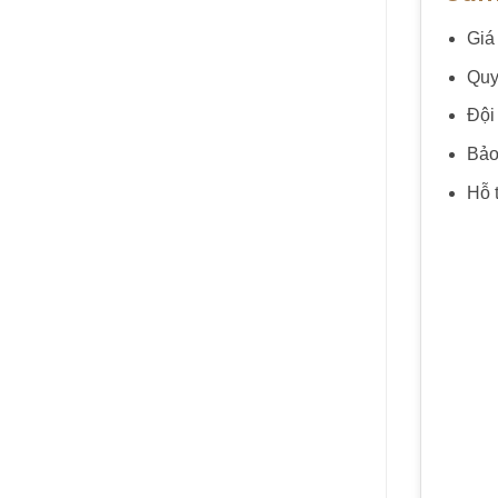
Giá
Quy
Đội
Bảo
Hỗ t