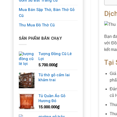
Gốm Sứ Bát Tràng Cũ
Mua Bán Sập Thờ, Bàn Thờ Gỗ
Dịc
Cũ
Thu Mua Đồ Thờ Cũ
Bạn đa
SẢN PHẨM BÁN CHẠY
với Đồ
kết ma
Tượng Đồng Cũ Lê
Lợi
Tại
5.700.000
₫
Giá
Tủ thờ gỗ cẩm lai
khảm trai
phẩ
Đán
cũ 
Tủ Quần Áo Gỗ
Hương Đỏ
Thu
15.000.000
₫
Thu
giường gỗ trắc