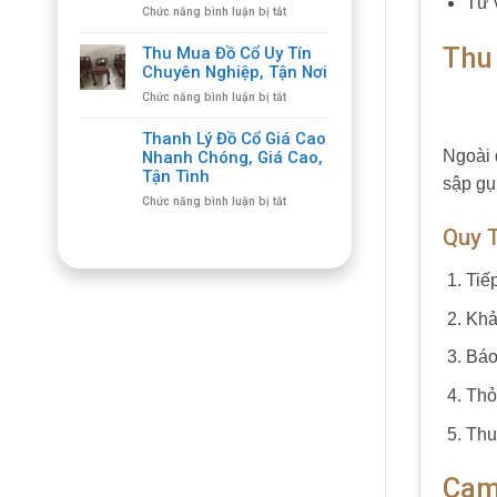
Tư 
ở
Chức năng bình luận bị tắt
cũ
Thu
thiết
mua
bị
Thu
Thu Mua Đồ Cổ Uy Tín
máy
cắt
Chuyên Nghiệp, Tận Nơi
cắt
giá
ở
Chức năng bình luận bị tắt
cũ,
hợp
Thu
bán
lý,
Mua
thiết
Thanh Lý Đồ Cổ Giá Cao
giá
Đồ
bị
Ngoài 
Nhanh Chóng, Giá Cao,
cao
Cổ
cơ
Tận Tình
sập gụ
Uy
khí
ở
Chức năng bình luận bị tắt
Tín
cũ,
Thanh
Chuyên
tận
Quy 
Lý
Nghiệp,
nơi
Đồ
Tận
Cổ
Nơi
Tiế
Giá
Cao
Khả
Nhanh
Chóng,
Báo
Giá
Cao,
Thỏ
Tận
Tình
Thu
Cam