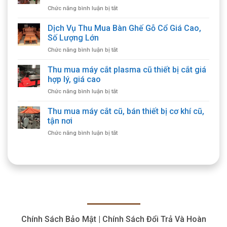
ở
Chức năng bình luận bị tắt
Thu
Mua
Dịch Vụ Thu Mua Bàn Ghế Gỗ Cổ Giá Cao,
Bàn
Số Lượng Lớn
Ghế
ở
Chức năng bình luận bị tắt
Cổ
Dịch
Giá
Vụ
Thu mua máy cắt plasma cũ thiết bị cắt giá
Cao,
Thu
Thu
hợp lý, giá cao
Mua
Mua
ở
Chức năng bình luận bị tắt
Bàn
Tận
Thu
Ghế
Nhà
mua
Thu mua máy cắt cũ, bán thiết bị cơ khí cũ,
Gỗ
máy
Cổ
tận nơi
cắt
Giá
ở
Chức năng bình luận bị tắt
plasma
Cao,
Thu
cũ
Số
mua
thiết
Lượng
máy
bị
Lớn
cắt
cắt
cũ,
giá
bán
hợp
thiết
lý,
bị
giá
cơ
cao
Chính Sách Bảo Mật | Chính Sách Đổi Trả Và Hoàn
khí