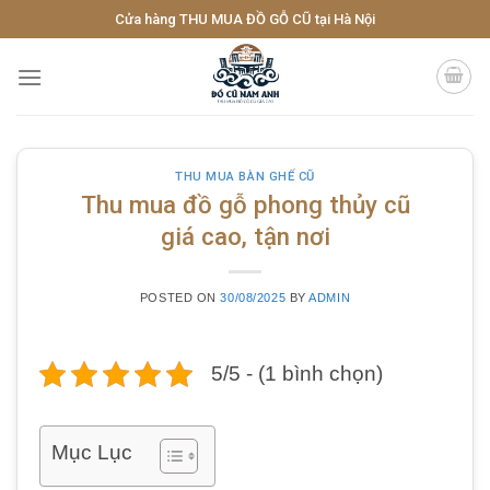
Skip
Cửa hàng THU MUA ĐỒ GỖ CŨ tại Hà Nội
to
content
THU MUA BÀN GHẾ CŨ
Thu mua đồ gỗ phong thủy cũ
giá cao, tận nơi
POSTED ON
30/08/2025
BY
ADMIN
5/5 - (1 bình chọn)
Mục Lục