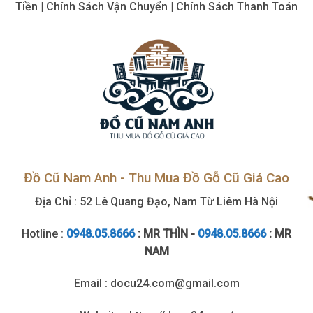
cũ,
Tiền | Chính Sách Vận Chuyển | Chính Sách Thanh Toán
tận
nơi
Đồ Cũ Nam Anh - Thu Mua Đồ Gỗ Cũ Giá Cao
Địa Chỉ : 52 Lê Quang Đạo, Nam Từ Liêm Hà Nội
Hotline :
0948.05.8666
: MR THÌN -
0948.05.8666
: MR
NAM
Email : docu24.com@gmail.com