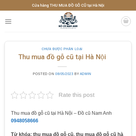
Skip
Cửa hàng THU MUA ĐỒ GỖ CŨ tại Hà Nội
to
content
CHƯA ĐƯỢC PHÂN LOẠI
Thu mua đồ gỗ cũ tại Hà Nội
POSTED ON
08/05/2023
BY
ADMIN
Rate this post
Thu mua đồ gỗ cũ tại Hà Nội – Đồ cũ Nam Anh
0948058666
Từ khóa: thu mua đồ gỗ cũ, thu mua đồ gỗ cũ hà