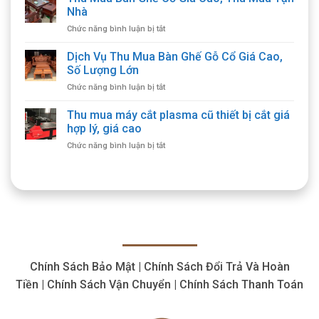
Đồ
Nhà
Gỗ
ở
Chức năng bình luận bị tắt
Cổ
Thu
Giá
Mua
Dịch Vụ Thu Mua Bàn Ghế Gỗ Cổ Giá Cao,
Cao
Bàn
Tận
Số Lượng Lớn
Ghế
Nơi,
ở
Chức năng bình luận bị tắt
Cổ
Cam
Dịch
Giá
Kết
Vụ
Thu mua máy cắt plasma cũ thiết bị cắt giá
Cao,
Chất
Thu
Thu
hợp lý, giá cao
Lượng
Mua
Mua
ở
Chức năng bình luận bị tắt
Bàn
Tận
Thu
Ghế
Nhà
mua
Gỗ
máy
Cổ
cắt
Giá
plasma
Cao,
cũ
Số
thiết
Lượng
bị
Lớn
cắt
Chính Sách Bảo Mật | Chính Sách Đổi Trả Và Hoàn
giá
hợp
Tiền | Chính Sách Vận Chuyển | Chính Sách Thanh Toán
lý,
giá
cao