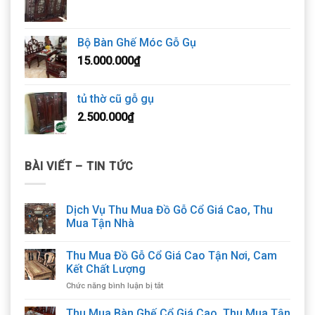
Bộ Bàn Ghế Móc Gỗ Gụ
15.000.000
₫
tủ thờ cũ gỗ gụ
2.500.000
₫
BÀI VIẾT – TIN TỨC
Dịch Vụ Thu Mua Đồ Gỗ Cổ Giá Cao, Thu
Mua Tận Nhà
Thu Mua Đồ Gỗ Cổ Giá Cao Tận Nơi, Cam
Kết Chất Lượng
ở
Chức năng bình luận bị tắt
Thu
Mua
Thu Mua Bàn Ghế Cổ Giá Cao, Thu Mua Tận