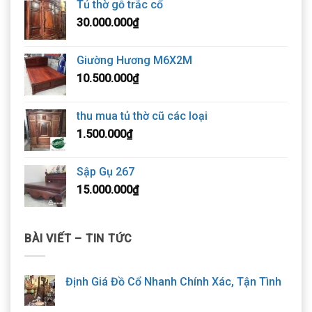
Tủ thờ gỗ trắc cổ
30.000.000
₫
Giường Hương M6X2M
10.500.000
₫
thu mua tủ thờ cũ các loại
1.500.000
₫
Sập Gụ 267
15.000.000
₫
BÀI VIẾT – TIN TỨC
Định Giá Đồ Cổ Nhanh Chính Xác, Tận Tình