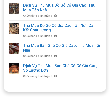
Dịch Vụ Thu Mua Đồ Gỗ Cổ Giá Cao, Thu
Mua Tận Nhà
ở
Chức năng bình luận bị tắt
Dịch
Vụ
Thu Mua Đồ Gỗ Cổ Giá Cao Tận Nơi, Cam
Thu
Kết Chất Lượng
Mua
ở
Chức năng bình luận bị tắt
Đồ
Thu
Gỗ
Mua
Thu Mua Bàn Ghế Cổ Giá Cao, Thu Mua Tận
Cổ
Đồ
Giá
Nhà
Gỗ
Cao,
ở
Chức năng bình luận bị tắt
Cổ
Thu
Thu
Giá
Mua
Mua
Dịch Vụ Thu Mua Bàn Ghế Gỗ Cổ Giá Cao,
Cao
Tận
Bàn
Tận
Số Lượng Lớn
Nhà
Ghế
Nơi,
ở
Chức năng bình luận bị tắt
Cổ
Cam
Dịch
Giá
Kết
Vụ
Cao,
Chất
Thu
Thu
Lượng
Mua
Mua
Bàn
Tận
Ghế
Nhà
Gỗ
Cổ