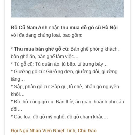
Đồ Cũ Nam Anh
nhận
thu mua đồ gỗ cũ Hà Nội
với đa dạng chủng loại, bao gồm:
*
Thu mua bàn ghế gỗ cũ
: Bàn ghế phòng khách,
bàn ghế ăn, bàn ghế làm việc…
* Tủ gỗ cũ: Tủ quần áo, tủ bếp, tủ trưng bày…
* Giường gỗ cũ: Giường đơn, giường đôi, giường
tầng…
* Sập, phản gỗ cũ: Sập gụ, tủ chè, phản gỗ nguyên
khối…
* Đồ thờ cúng gỗ cũ: Bàn thờ, án gian, hoành phi câu
đối…
* Các loại đồ gỗ mỹ nghệ, đồ gỗ chạm khắc…
Đội Ngũ Nhân Viên Nhiệt Tình, Chu Đáo