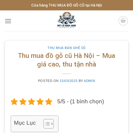
Skip
Cửa hàng THU MUA ĐỒ GỖ CŨ tại Hà Nội
to
content
THU MUA BÀN GHẾ CŨ
Thu mua đồ gỗ cũ Hà Nội – Mua
giá cao, thu tận nhà
POSTED ON
15/03/2025
BY
ADMIN
5/5 - (1 bình chọn)
Mục Lục