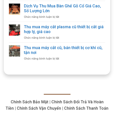
Thu
Mua
Dịch Vụ Thu Mua Bàn Ghế Gỗ Cổ Giá Cao,
Bàn
Số Lượng Lớn
Ghế
ở
Chức năng bình luận bị tắt
Cổ
Dịch
Giá
Vụ
Thu mua máy cắt plasma cũ thiết bị cắt giá
Cao,
Thu
Thu
hợp lý, giá cao
Mua
Mua
ở
Chức năng bình luận bị tắt
Bàn
Tận
Thu
Ghế
Nhà
mua
Thu mua máy cắt cũ, bán thiết bị cơ khí cũ,
Gỗ
máy
Cổ
tận nơi
cắt
Giá
ở
Chức năng bình luận bị tắt
plasma
Cao,
Thu
cũ
Số
mua
thiết
Lượng
máy
bị
Lớn
cắt
cắt
cũ,
giá
bán
hợp
thiết
lý,
bị
giá
cơ
cao
Chính Sách Bảo Mật | Chính Sách Đổi Trả Và Hoàn
khí
cũ,
Tiền | Chính Sách Vận Chuyển | Chính Sách Thanh Toán
tận