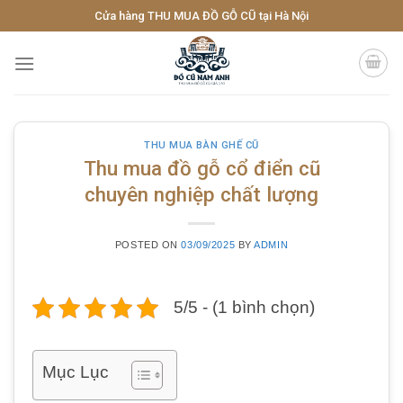
Skip
Cửa hàng THU MUA ĐỒ GỖ CŨ tại Hà Nội
to
content
THU MUA BÀN GHẾ CŨ
Thu mua đồ gỗ cổ điển cũ
chuyên nghiệp chất lượng
POSTED ON
03/09/2025
BY
ADMIN
5/5 - (1 bình chọn)
Mục Lục