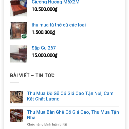
Giường Hương M6X2M
10.500.000
₫
thu mua tủ thờ cũ các loại
1.500.000
₫
Sập Gụ 267
15.000.000
₫
BÀI VIẾT – TIN TỨC
Thu Mua Đồ Gỗ Cổ Giá Cao Tận Nơi, Cam
Kết Chất Lượng
Thu Mua Bàn Ghế Cổ Giá Cao, Thu Mua Tận
Nhà
ở
Chức năng bình luận bị tắt