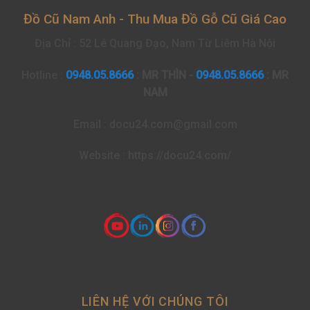
Đồ Cũ Nam Anh - Thu Mua Đồ Gỗ Cũ Giá Cao
Địa Chỉ : 52 Lê Quang Đạo, Nam Từ Liêm Hà Nội
Hotline :
0948.05.8666
: MR THÌN -
0948.05.8666
: MR
NAM
Email : docu24.com@gmail.com
Website : https://docu24.com/
LIÊN HỆ VỚI CHÚNG TÔI