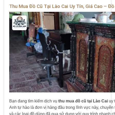
Thu Mua Đồ Cũ Tại Lào Cai Uy Tín, Giá Cao – Đ
Bạn đang tìm kiếm dịch vụ
thu mua đồ cũ tại Lào Cai
uy 
Anh tự hào là đơn vị hàng đầu trong lĩnh vực này, chuyên
và các loại đồ dùng đã qua sử dụng với quy trình nhanh 