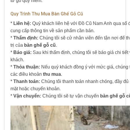
từ gỗ quý hiếm.
Quy Trình Thu Mua Bàn Ghế Gỗ Cũ
*
Liên hệ:
Quý khách liên hệ với Đồ Cũ Nam Anh qua số đ
cung cấp thông tin về sản phẩm cần bán.
*
Thẩm định:
Chúng tôi sẽ cử nhân viên đến tận nơi để th
trị của
bàn ghế gỗ cũ
.
*
Báo giá:
Sau khi thẩm định, chúng tôi sẽ báo giá chi tiế
khách.
*
Thỏa thuận:
Nếu quý khách đồng ý với mức giá, chúng t
các điều khoản
thu mua
.
*
Thanh toán:
Chúng tôi thanh toán nhanh chóng, đầy đủ 
mặt hoặc chuyển khoản.
*
Vận chuyển:
Chúng tôi sẽ tự vận chuyển
bàn ghế gỗ c