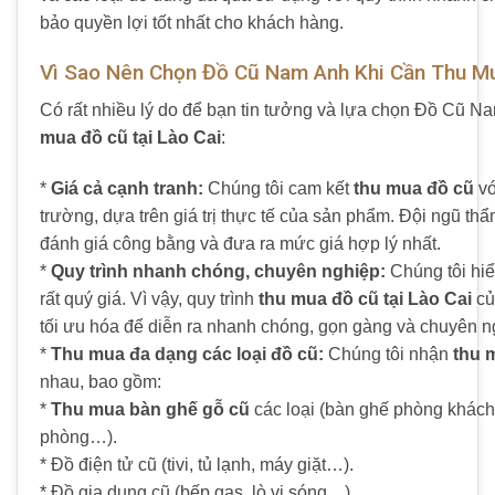
bảo quyền lợi tốt nhất cho khách hàng.
Vì Sao Nên Chọn Đồ Cũ Nam Anh Khi Cần Thu Mu
Có rất nhiều lý do để bạn tin tưởng và lựa chọn Đồ Cũ N
mua đồ cũ tại Lào Cai
:
*
Giá cả cạnh tranh:
Chúng tôi cam kết
thu mua đồ cũ
vớ
trường, dựa trên giá trị thực tế của sản phẩm. Đội ngũ th
đánh giá công bằng và đưa ra mức giá hợp lý nhất.
*
Quy trình nhanh chóng, chuyên nghiệp:
Chúng tôi hiể
rất quý giá. Vì vậy, quy trình
thu mua đồ cũ tại Lào Cai
củ
tối ưu hóa để diễn ra nhanh chóng, gọn gàng và chuyên n
*
Thu mua đa dạng các loại đồ cũ:
Chúng tôi nhận
thu 
nhau, bao gồm:
*
Thu mua bàn ghế gỗ cũ
các loại (bàn ghế phòng khách
phòng…).
* Đồ điện tử cũ (tivi, tủ lạnh, máy giặt…).
* Đồ gia dụng cũ (bếp gas, lò vi sóng…).