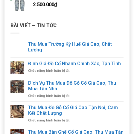
2.500.000
₫
BÀI VIẾT – TIN TỨC
Thu Mua Trường Kỷ Huế Giá Cao, Chất
Lượng
Định Giá Đồ Cổ Nhanh Chính Xác, Tận Tình
ở
Chức năng bình luận bị tắt
Định
Giá
Dịch Vụ Thu Mua Đồ Gỗ Cổ Giá Cao, Thu
Đồ
Mua Tận Nhà
Cổ
ở
Chức năng bình luận bị tắt
Nhanh
Dịch
Chính
Vụ
Xác,
Thu Mua Đồ Gỗ Cổ Giá Cao Tận Nơi, Cam
Thu
Tận
Kết Chất Lượng
Mua
Tình
ở
Chức năng bình luận bị tắt
Đồ
Thu
Gỗ
Mua
Thu Mua Bàn Ghế Cổ Giá Cao, Thu Mua Tận
Cổ