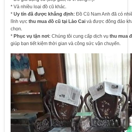
* Và nhiều loại đồ cũ khác.
*
Uy tín đã được khẳng định:
Đồ Cũ Nam Anh đã có nhiề
lĩnh vực
thu mua đồ cũ tại Lào Cai
và được đông đảo khá
chọn.
*
Phục vụ tận nơi:
Chúng tôi cung cấp dịch vụ
thu mua đ
giúp bạn tiết kiệm thời gian và công sức vận chuyển.