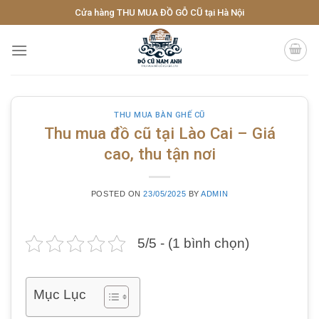
Skip
Cửa hàng THU MUA ĐỒ GỖ CŨ tại Hà Nội
to
content
THU MUA BÀN GHẾ CŨ
Thu mua đồ cũ tại Lào Cai – Giá
cao, thu tận nơi
POSTED ON
23/05/2025
BY
ADMIN
5/5 - (1 bình chọn)
Mục Lục