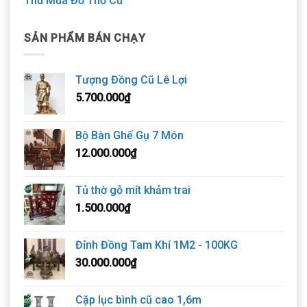
Thu Mua Đồ Thờ Cũ
SẢN PHẨM BÁN CHẠY
Tượng Đồng Cũ Lê Lợi
5.700.000
₫
Bộ Bàn Ghế Gụ 7 Món
12.000.000
₫
Tủ thờ gỗ mít khảm trai
1.500.000
₫
Đỉnh Đồng Tam Khí 1M2 - 100KG
30.000.000
₫
Cặp lục bình cũ cao 1,6m