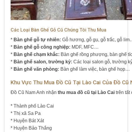
Các Loại Bàn Ghế Gỗ Cũ Chúng Tôi Thu Mua
*
Bàn ghế gỗ tự nhiên:
Gỗ hương, gỗ gụ, gỗ trắc, gỗ li
*
Bàn ghế gỗ công nghiệp:
MDF, MFC…
*
Bàn ghế chạm khắc:
Bàn ghế rồng phượng, bàn ghế t
*
Bàn ghế salon, trường kỷ:
Các loại salon gỗ, trường 
*
Bàn ghế văn phòng:
Bàn ghế làm việc, bàn ghế họp…
Khu Vực Thu Mua Đồ Cũ Tại Lào Cai Của Đồ Cũ
Đồ Cũ Nam Anh nhận
thu mua đồ cũ tại Lào Cai
trên tất
* Thành phố Lào Cai
* Thị xã Sa Pa
* Huyện Bát Xát
* Huyện Bảo Thắng