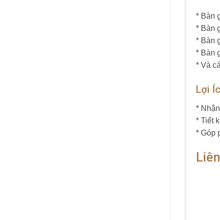
* Bàn 
* Bàn 
* Bàn 
* Bàn 
* Và c
Lợi Í
* Nhậ
* Tiết
* Góp 
Liê