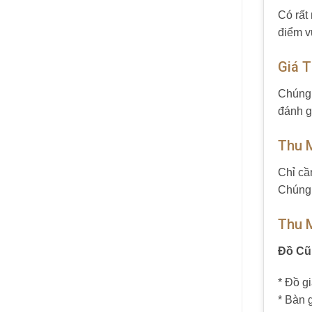
Có rất
điểm vư
Giá 
Chúng 
đánh g
Thu 
Chỉ cầ
Chúng 
Thu 
Đồ Cũ
* Đồ g
* Bàn 