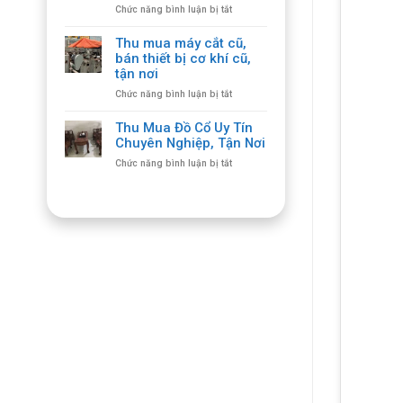
ở
Chức năng bình luận bị tắt
Ghế
Thu
Gỗ
mua
Cổ
Thu mua máy cắt cũ,
máy
Giá
bán thiết bị cơ khí cũ,
cắt
Cao,
tận nơi
plasma
Số
ở
Chức năng bình luận bị tắt
cũ
Lượng
Thu
thiết
Lớn
mua
bị
Thu Mua Đồ Cổ Uy Tín
máy
cắt
Chuyên Nghiệp, Tận Nơi
cắt
giá
ở
Chức năng bình luận bị tắt
cũ,
hợp
Thu
bán
lý,
Mua
thiết
giá
Đồ
bị
cao
Cổ
cơ
Uy
khí
Tín
cũ,
Chuyên
tận
Nghiệp,
nơi
Tận
Nơi