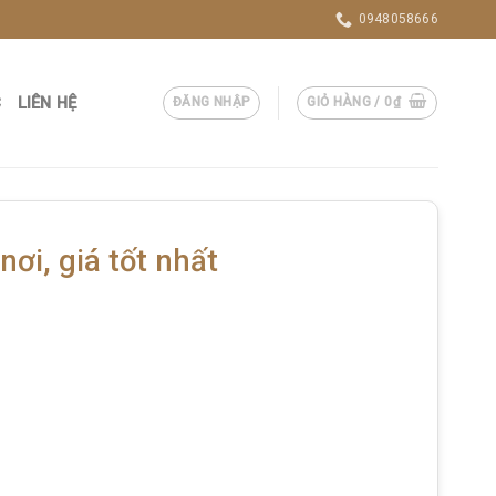
0948058666
C
LIÊN HỆ
ĐĂNG NHẬP
GIỎ HÀNG /
0
₫
ơi, giá tốt nhất