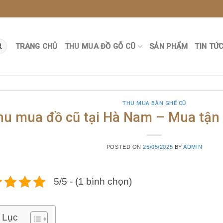
TRANG CHỦ
THU MUA ĐỒ GỖ CŨ
SẢN PHẨM
TIN TỨ
THU MUA BÀN GHẾ CŨ
hu mua đồ cũ tại Hà Nam – Mua tận n
POSTED ON
25/05/2025
BY
ADMIN
5/5 - (1 bình chọn)
 Lục