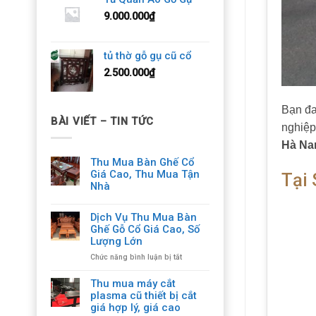
9.000.000
₫
tủ thờ gỗ gụ cũ cổ
2.500.000
₫
Bạn đa
BÀI VIẾT – TIN TỨC
nghiệp
Hà N
Thu Mua Bàn Ghế Cổ
Giá Cao, Thu Mua Tận
Tại
Nhà
Dịch Vụ Thu Mua Bàn
Ghế Gỗ Cổ Giá Cao, Số
Lượng Lớn
ở
Chức năng bình luận bị tắt
Dịch
Vụ
Thu mua máy cắt
Thu
plasma cũ thiết bị cắt
Mua
giá hợp lý, giá cao
Bàn