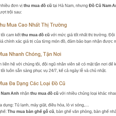
 nhiều đơn vị
thu mua đồ cũ
tại Hà Nam, nhưng
Đồ Cũ Nam A
ợt trội sau:
Thu Mua Cao Nhất Thị Trường
tôi cam kết
thu mua đồ cũ
với mức giá tốt nhất thị trường. Độ
iá chính xác giá trị của từng món đồ, đảm bảo bạn nhận được 
Mua Nhanh Chóng, Tận Nơi
n liên hệ với chúng tôi, đội ngũ nhân viên sẽ có mặt tận nơi để 
tôi luôn sẵn sàng phục vụ 24/7, kể cả ngày lễ và chủ nhật.
Mua Đa Dạng Các Loại Đồ Cũ
 Nam Anh
nhận
thu mua đồ cũ
với nhiều chủng loại khác nha
ia dụng: Tủ lạnh, máy giặt, điều hòa, lò vi sóng,…
ghế:
Thu mua bàn ghế gỗ cũ
, bàn ghế văn phòng, bàn ghế n