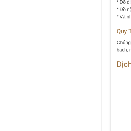
* Đồ đi
* Đồ nộ
* Và nh
Quy 
Chúng 
bạch, 
Dịc