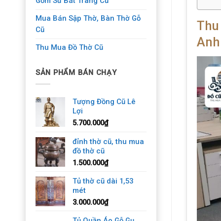
Gốm Sứ Bát Tràng Cũ
Mua Bán Sập Thờ, Bàn Thờ Gỗ
Thu
Cũ
Anh
Thu Mua Đồ Thờ Cũ
SẢN PHẨM BÁN CHẠY
Tượng Đồng Cũ Lê
Lợi
5.700.000
₫
đỉnh thờ cũ, thu mua
đồ thờ cũ
1.500.000
₫
Tủ thờ cũ dài 1,53
mét
3.000.000
₫
Tủ Quần Áo Gỗ Gụ