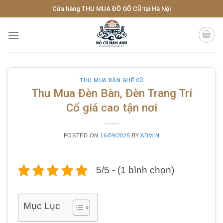
Skip
Cửa hàng THU MUA ĐỒ GỖ CŨ tại Hà Nội
to
content
THU MUA BÀN GHẾ CŨ
Thu Mua Đèn Bàn, Đèn Trang Trí
Cổ giá cao tận nơi
POSTED ON
16/09/2025
BY
ADMIN
5/5 - (1 bình chọn)
Mục Lục