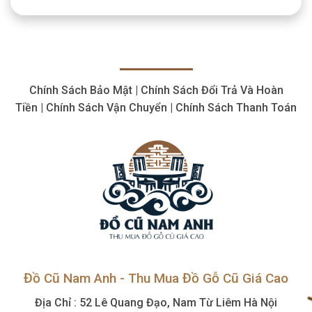
máy
Cổ
cắt
Giá
plasma
Cao,
cũ
Số
thiết
Lượng
bị
Lớn
cắt
Chính Sách Bảo Mật | Chính Sách Đổi Trả Và Hoàn
giá
hợp
Tiền | Chính Sách Vận Chuyển | Chính Sách Thanh Toán
lý,
giá
cao
Đồ Cũ Nam Anh - Thu Mua Đồ Gỗ Cũ Giá Cao
Địa Chỉ : 52 Lê Quang Đạo, Nam Từ Liêm Hà Nội