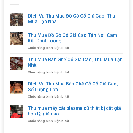
Dịch Vụ Thu Mua Đồ Gỗ Cổ Giá Cao, Thu
Mua Tận Nhà
Thu Mua Đồ Gỗ Cổ Giá Cao Tận Nơi, Cam
Kết Chất Lượng
ở
Chức năng bình luận bị tắt
Thu
Mua
Thu Mua Bàn Ghế Cổ Giá Cao, Thu Mua Tận
Đồ
Nhà
Gỗ
ở
Chức năng bình luận bị tắt
Cổ
Thu
Giá
Mua
Dịch Vụ Thu Mua Bàn Ghế Gỗ Cổ Giá Cao,
Cao
Bàn
Tận
Số Lượng Lớn
Ghế
Nơi,
ở
Chức năng bình luận bị tắt
Cổ
Cam
Dịch
Giá
Kết
Vụ
Thu mua máy cắt plasma cũ thiết bị cắt giá
Cao,
Chất
Thu
Thu
hợp lý, giá cao
Lượng
Mua
Mua
ở
Chức năng bình luận bị tắt
Bàn
Tận
Thu
Ghế
Nhà
mua
Gỗ