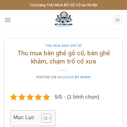
Skip
Cửa hàng THU MUA ĐỒ GỖ CŨ tại Hà Nội
to
content
THU MUA BÀN GHẾ CŨ
Thu mua bàn ghế gỗ cổ, bàn ghế
khảm, chạm trổ cổ xưa
POSTED ON
02/11/2025
BY
ADMIN
5/5 - (1 bình chọn)
Mục Lục