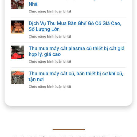
Nhà
ở
Chức năng bình luận bị tắt
Thu
Mua
Dịch Vụ Thu Mua Bàn Ghế Gỗ Cổ Giá Cao,
Bàn
Số Lượng Lớn
Ghế
ở
Chức năng bình luận bị tắt
Cổ
Dịch
Giá
Vụ
Thu mua máy cắt plasma cũ thiết bị cắt giá
Cao,
Thu
Thu
hợp lý, giá cao
Mua
Mua
ở
Chức năng bình luận bị tắt
Bàn
Tận
Thu
Ghế
Nhà
mua
Thu mua máy cắt cũ, bán thiết bị cơ khí cũ,
Gỗ
máy
Cổ
tận nơi
cắt
Giá
ở
Chức năng bình luận bị tắt
plasma
Cao,
Thu
cũ
Số
mua
thiết
Lượng
máy
bị
Lớn
cắt
cắt
cũ,
giá
bán
hợp
thiết
lý,
bị
giá
cơ
cao