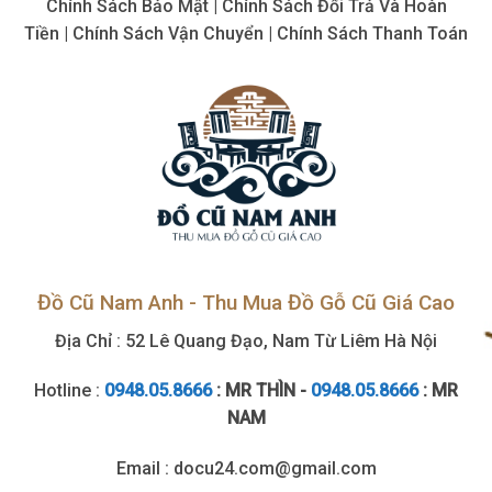
Chính Sách Bảo Mật | Chính Sách Đổi Trả Và Hoàn
khí
cũ,
Tiền | Chính Sách Vận Chuyển | Chính Sách Thanh Toán
tận
nơi
Đồ Cũ Nam Anh - Thu Mua Đồ Gỗ Cũ Giá Cao
Địa Chỉ : 52 Lê Quang Đạo, Nam Từ Liêm Hà Nội
Hotline :
0948.05.8666
: MR THÌN -
0948.05.8666
: MR
NAM
Email : docu24.com@gmail.com