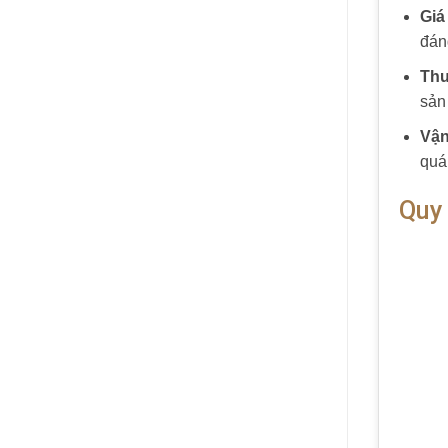
Giá
đán
Thu
sản
Vận
quá 
Quy