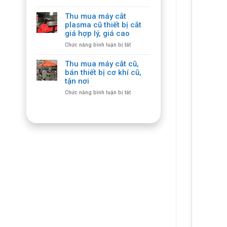
Dịch
Vụ
Thu mua máy cắt
Thu
plasma cũ thiết bị cắt
Mua
giá hợp lý, giá cao
Bàn
ở
Chức năng bình luận bị tắt
Ghế
Thu
Gỗ
mua
Cổ
Thu mua máy cắt cũ,
máy
Giá
bán thiết bị cơ khí cũ,
cắt
Cao,
tận nơi
plasma
Số
ở
Chức năng bình luận bị tắt
cũ
Lượng
Thu
thiết
Lớn
mua
bị
máy
cắt
cắt
giá
cũ,
hợp
bán
lý,
thiết
giá
bị
cao
cơ
khí
cũ,
tận
nơi