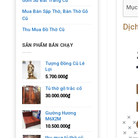
Gốm Sứ Bát Tràng Cũ
Mục
Mua Bán Sập Thờ, Bàn Thờ Gỗ
Cũ
Dịc
Thu Mua Đồ Thờ Cũ
SẢN PHẨM BÁN CHẠY
Tượng Đồng Cũ Lê
Lợi
5.700.000
₫
Tủ thờ gỗ trắc cổ
30.000.000
₫
Giường Hương
M6X2M
10.500.000
₫
thu mua tủ thờ cũ