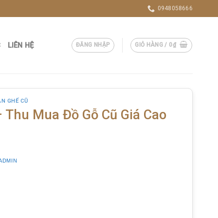
0948058666
C
LIÊN HỆ
ĐĂNG NHẬP
GIỎ HÀNG /
0
₫
ÀN GHẾ CŨ
– Thu Mua Đồ Gỗ Cũ Giá Cao
ADMIN