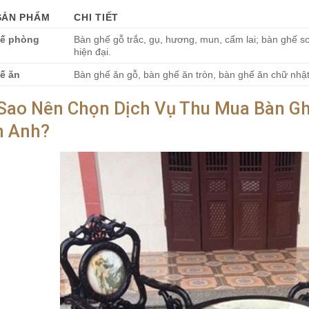
SẢN PHẨM
CHI TIẾT
ế phòng
Bàn ghế gỗ trắc, gụ, hương, mun, cẩm lai; bàn ghế s
hiện đại.
ế ăn
Bàn ghế ăn gỗ, bàn ghế ăn tròn, bàn ghế ăn chữ nhật
 Sao Nên Chọn Dịch Vụ Thu Mua Bàn Gh
 Anh?