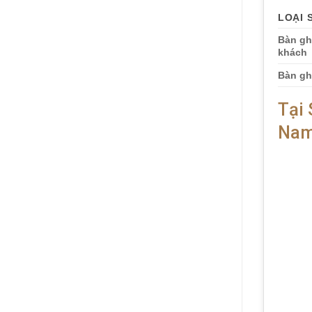
LOẠI 
Bàn gh
khách
Bàn gh
Tại
Nam