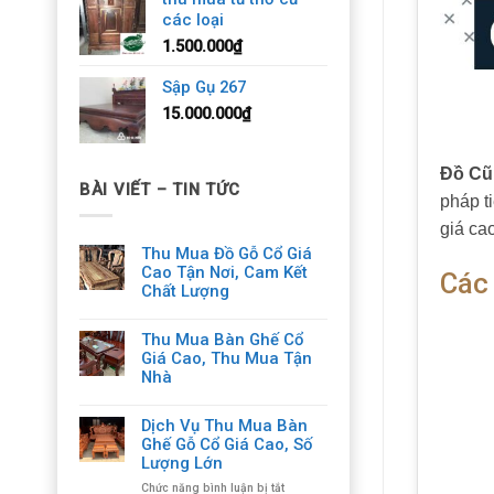
các loại
1.500.000
₫
Sập Gụ 267
15.000.000
₫
Đồ Cũ
BÀI VIẾT – TIN TỨC
pháp t
giá ca
Thu Mua Đồ Gỗ Cổ Giá
Cao Tận Nơi, Cam Kết
Các
Chất Lượng
Thu Mua Bàn Ghế Cổ
Giá Cao, Thu Mua Tận
Nhà
Dịch Vụ Thu Mua Bàn
Ghế Gỗ Cổ Giá Cao, Số
Lượng Lớn
ở
Chức năng bình luận bị tắt