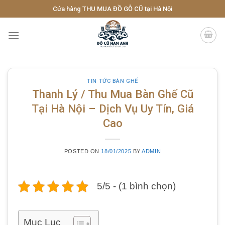
Skip
Cửa hàng THU MUA ĐỒ GỖ CŨ tại Hà Nội
to
content
TIN TỨC BÀN GHẾ
Thanh Lý / Thu Mua Bàn Ghế Cũ
Tại Hà Nội – Dịch Vụ Uy Tín, Giá
Cao
POSTED ON
18/01/2025
BY
ADMIN
5/5 - (1 bình chọn)
Mục Lục