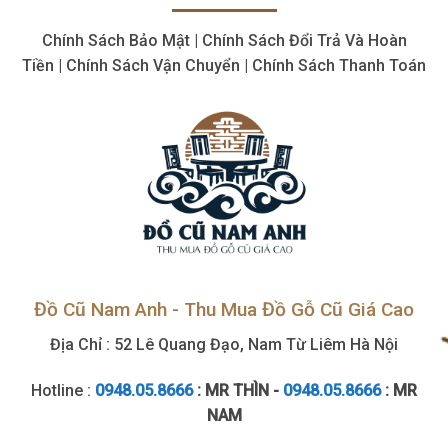
bị
giá
cơ
cao
Chính Sách Bảo Mật | Chính Sách Đổi Trả Và Hoàn
khí
cũ,
Tiền | Chính Sách Vận Chuyển | Chính Sách Thanh Toán
tận
nơi
Đồ Cũ Nam Anh - Thu Mua Đồ Gỗ Cũ Giá Cao
Địa Chỉ : 52 Lê Quang Đạo, Nam Từ Liêm Hà Nội
Hotline :
0948.05.8666
: MR THÌN -
0948.05.8666
: MR
NAM