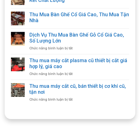
Kết Chất Lượng
Thu Mua Bàn Ghế Cổ Giá Cao, Thu Mua Tận
Nhà
Dịch Vụ Thu Mua Bàn Ghế Gỗ Cổ Giá Cao,
Số Lượng Lớn
ở
Chức năng bình luận bị tắt
Dịch
Vụ
Thu mua máy cắt plasma cũ thiết bị cắt giá
Thu
hợp lý, giá cao
Mua
ở
Chức năng bình luận bị tắt
Bàn
Thu
Ghế
mua
Thu mua máy cắt cũ, bán thiết bị cơ khí cũ,
Gỗ
máy
Cổ
tận nơi
cắt
Giá
ở
Chức năng bình luận bị tắt
plasma
Cao,
Thu
cũ
Số
mua
thiết
Lượng
máy
bị
Lớn
cắt
cắt
cũ,
giá
bán
hợp
thiết
lý,