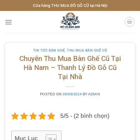
Skip
Cửa hàng THU MUA ĐỒ GỖ CŨ tại Hà Nội
to
content
TIN TỨC BÀN GHẾ
,
THU MUA BÀN GHẾ CŨ
Chuyên Thu Mua Bàn Ghế Cũ Tại
Hà Nam – Thanh Lý Đồ Gỗ Cũ
Tại Nhà
POSTED ON
06/09/2024
BY
ADMIN
5/5 - (2 bình chọn)
Mục Lục