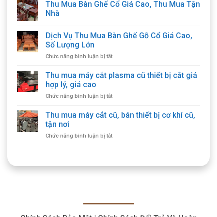
Thu Mua Bàn Ghế Cổ Giá Cao, Thu Mua Tận
Nhà
Dịch Vụ Thu Mua Bàn Ghế Gỗ Cổ Giá Cao,
Số Lượng Lớn
ở
Chức năng bình luận bị tắt
Dịch
Vụ
Thu mua máy cắt plasma cũ thiết bị cắt giá
Thu
hợp lý, giá cao
Mua
ở
Chức năng bình luận bị tắt
Bàn
Thu
Ghế
mua
Thu mua máy cắt cũ, bán thiết bị cơ khí cũ,
Gỗ
máy
Cổ
tận nơi
cắt
Giá
ở
Chức năng bình luận bị tắt
plasma
Cao,
Thu
cũ
Số
mua
thiết
Lượng
máy
bị
Lớn
cắt
cắt
cũ,
giá
bán
hợp
thiết
lý,
bị
giá
cơ
cao