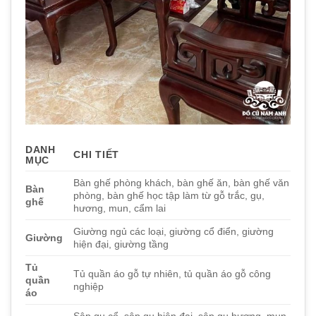
DANH
CHI TIẾT
MỤC
Bàn ghế phòng khách, bàn ghế ăn, bàn ghế văn
Bàn
phòng, bàn ghế học tập làm từ gỗ trắc, gụ,
ghế
hương, mun, cẩm lai
Giường ngủ các loại, giường cổ điển, giường
Giường
hiện đại, giường tầng
Tủ
Tủ quần áo gỗ tự nhiên, tủ quần áo gỗ công
quần
nghiệp
áo
Sập gụ cổ, sập gụ hiện đại, sập gụ hương, mun,