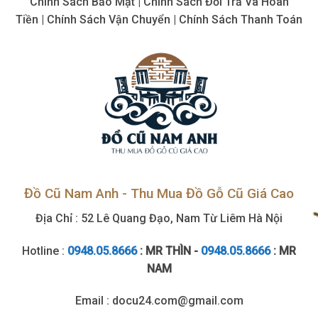
Chính Sách Bảo Mật | Chính Sách Đổi Trả Và Hoàn
khí
cũ,
Tiền | Chính Sách Vận Chuyển | Chính Sách Thanh Toán
tận
nơi
Đồ Cũ Nam Anh - Thu Mua Đồ Gỗ Cũ Giá Cao
Địa Chỉ : 52 Lê Quang Đạo, Nam Từ Liêm Hà Nội
Hotline :
0948.05.8666
: MR THÌN -
0948.05.8666
: MR
NAM
Email : docu24.com@gmail.com