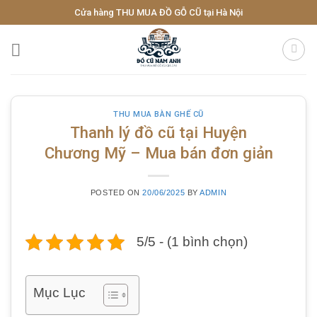
Skip
Cửa hàng THU MUA ĐỒ GỖ CŨ tại Hà Nội
to
content
THU MUA BÀN GHẾ CŨ
Thanh lý đồ cũ tại Huyện
Chương Mỹ – Mua bán đơn giản
POSTED ON
20/06/2025
BY
ADMIN
5/5 - (1 bình chọn)
Mục Lục