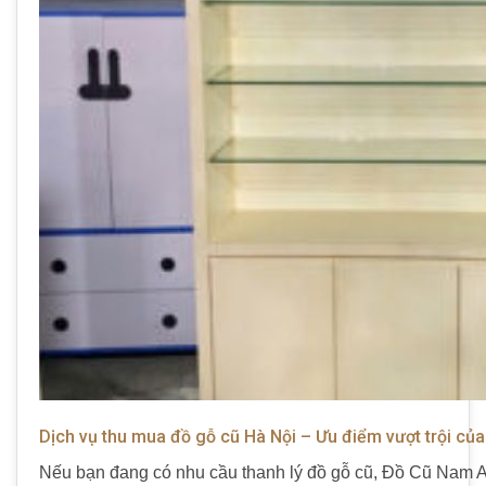
Dịch vụ thu mua đồ gỗ cũ Hà Nội – Ưu điểm vượt trội c
Nếu bạn đang có nhu cầu thanh lý đồ gỗ cũ, Đồ Cũ Nam A