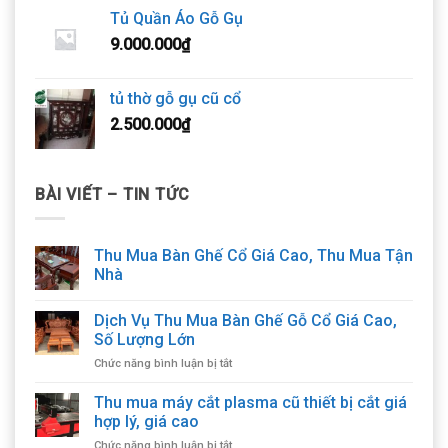
Tủ Quần Áo Gỗ Gụ
9.000.000
₫
tủ thờ gỗ gụ cũ cổ
2.500.000
₫
BÀI VIẾT – TIN TỨC
Thu Mua Bàn Ghế Cổ Giá Cao, Thu Mua Tận
Nhà
Dịch Vụ Thu Mua Bàn Ghế Gỗ Cổ Giá Cao,
Số Lượng Lớn
ở
Chức năng bình luận bị tắt
Dịch
Vụ
Thu mua máy cắt plasma cũ thiết bị cắt giá
Thu
hợp lý, giá cao
Mua
ở
Chức năng bình luận bị tắt
Bàn