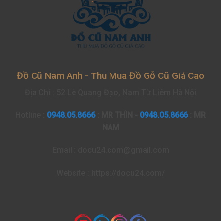
Đồ Cũ Nam Anh - Thu Mua Đồ Gỗ Cũ Giá Cao
Địa Chỉ : 52 Lê Quang Đạo, Nam Từ Liêm Hà Nội
Hotline :
0948.05.8666
: MR THÌN -
0948.05.8666
: MR
NAM
Email : docu24.com@gmail.com
Website : https://docu24.com/