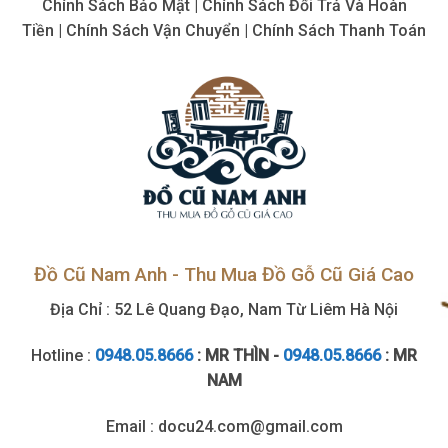
Chính Sách Bảo Mật | Chính Sách Đổi Trả Và Hoàn
Nơi
Tiền | Chính Sách Vận Chuyển | Chính Sách Thanh Toán
Đồ Cũ Nam Anh - Thu Mua Đồ Gỗ Cũ Giá Cao
Địa Chỉ : 52 Lê Quang Đạo, Nam Từ Liêm Hà Nội
Hotline :
0948.05.8666
: MR THÌN -
0948.05.8666
: MR
NAM
Email : docu24.com@gmail.com