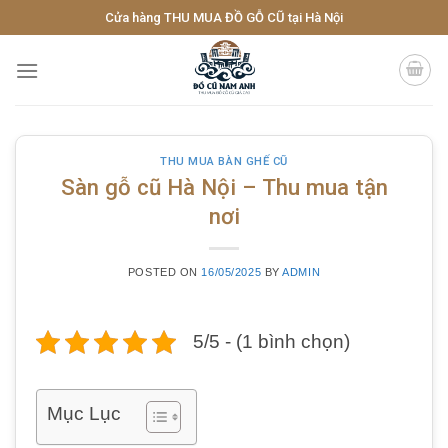
Skip
Cửa hàng THU MUA ĐỒ GỖ CŨ tại Hà Nội
to
content
THU MUA BÀN GHẾ CŨ
Sàn gỗ cũ Hà Nội – Thu mua tận
nơi
POSTED ON
16/05/2025
BY
ADMIN
5/5 - (1 bình chọn)
Mục Lục