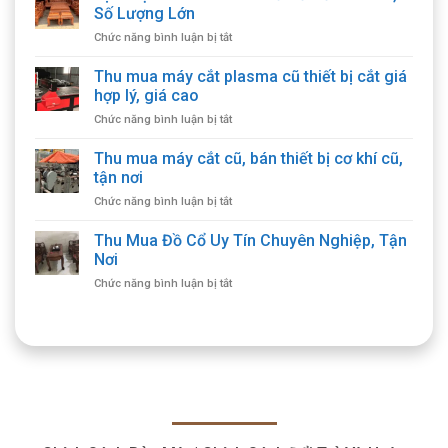
Số Lượng Lớn
ở
Chức năng bình luận bị tắt
Dịch
Vụ
Thu mua máy cắt plasma cũ thiết bị cắt giá
Thu
hợp lý, giá cao
Mua
ở
Chức năng bình luận bị tắt
Bàn
Thu
Ghế
mua
Thu mua máy cắt cũ, bán thiết bị cơ khí cũ,
Gỗ
máy
Cổ
tận nơi
cắt
Giá
ở
Chức năng bình luận bị tắt
plasma
Cao,
Thu
cũ
Số
mua
Thu Mua Đồ Cổ Uy Tín Chuyên Nghiệp, Tận
thiết
Lượng
máy
bị
Nơi
Lớn
cắt
cắt
ở
Chức năng bình luận bị tắt
cũ,
giá
Thu
bán
hợp
Mua
thiết
lý,
Đồ
bị
giá
Cổ
cơ
cao
Uy
khí
Tín
cũ,
Chuyên
tận
Nghiệp,
nơi
Tận