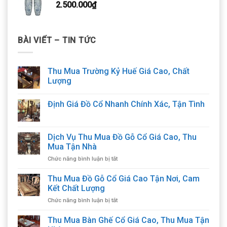
2.500.000
₫
BÀI VIẾT – TIN TỨC
Thu Mua Trường Kỷ Huế Giá Cao, Chất
Lượng
Định Giá Đồ Cổ Nhanh Chính Xác, Tận Tình
Dịch Vụ Thu Mua Đồ Gỗ Cổ Giá Cao, Thu
Mua Tận Nhà
ở
Chức năng bình luận bị tắt
Dịch
Vụ
Thu Mua Đồ Gỗ Cổ Giá Cao Tận Nơi, Cam
Thu
Kết Chất Lượng
Mua
ở
Chức năng bình luận bị tắt
Đồ
Thu
Gỗ
Mua
Thu Mua Bàn Ghế Cổ Giá Cao, Thu Mua Tận
Cổ
Đồ