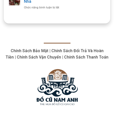
Giá
Nhà
Gỗ
Cao,
ở
Chức năng bình luận bị tắt
Cổ
Thu
Thu
Giá
Mua
Mua
Cao
Tận
Bàn
Tận
Nhà
Ghế
Nơi,
Cổ
Cam
Giá
Kết
Cao,
Chất
Thu
Lượng
Mua
Chính Sách Bảo Mật | Chính Sách Đổi Trả Và Hoàn
Tận
Nhà
Tiền | Chính Sách Vận Chuyển | Chính Sách Thanh Toán