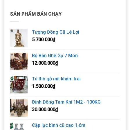
SẢN PHẨM BÁN CHẠY
Tượng Đồng Cũ Lê Lợi
5.700.000
₫
Bộ Bàn Ghế Gụ 7 Món
12.000.000
₫
Tủ thờ gỗ mít khảm trai
1.500.000
₫
Đỉnh Đồng Tam Khí 1M2 - 100KG
30.000.000
₫
Cặp lục bình cũ cao 1,6m