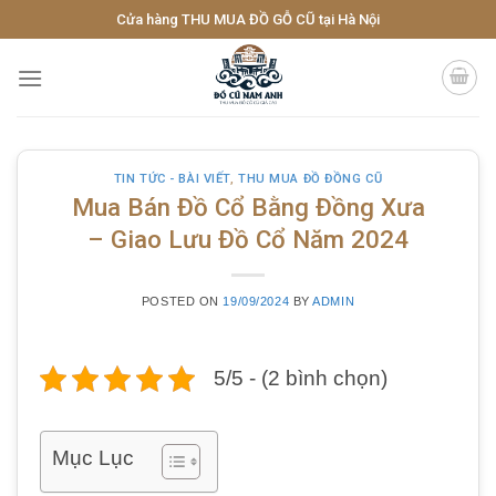
Skip
Cửa hàng THU MUA ĐỒ GỖ CŨ tại Hà Nội
to
content
TIN TỨC - BÀI VIẾT
,
THU MUA ĐỒ ĐỒNG CŨ
Mua Bán Đồ Cổ Bằng Đồng Xưa
– Giao Lưu Đồ Cổ Năm 2024
POSTED ON
19/09/2024
BY
ADMIN
5/5 - (2 bình chọn)
Mục Lục