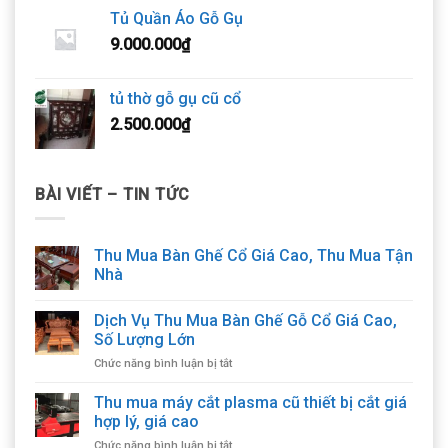
Tủ Quần Áo Gỗ Gụ
9.000.000
₫
tủ thờ gỗ gụ cũ cổ
2.500.000
₫
BÀI VIẾT – TIN TỨC
Thu Mua Bàn Ghế Cổ Giá Cao, Thu Mua Tận
Nhà
Dịch Vụ Thu Mua Bàn Ghế Gỗ Cổ Giá Cao,
Số Lượng Lớn
ở
Chức năng bình luận bị tắt
Dịch
Vụ
Thu mua máy cắt plasma cũ thiết bị cắt giá
Thu
hợp lý, giá cao
Mua
ở
Chức năng bình luận bị tắt
Bàn