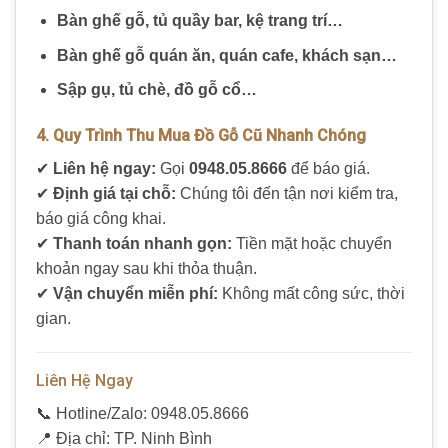
Bàn ghế gỗ, tủ quầy bar, kệ trang trí…
Bàn ghế gỗ quán ăn, quán cafe, khách sạn…
Sập gụ, tủ chè, đồ gỗ cổ…
4. Quy Trình Thu Mua Đồ Gỗ Cũ Nhanh Chóng
✔
Liên hệ ngay:
Gọi
0948.05.8666
để báo giá.
✔
Định giá tại chỗ:
Chúng tôi đến tận nơi kiểm tra,
báo giá công khai.
✔
Thanh toán nhanh gọn:
Tiền mặt hoặc chuyển
khoản ngay sau khi thỏa thuận.
✔
Vận chuyển miễn phí:
Không mất công sức, thời
gian.
Liên Hệ Ngay
📞 Hotline/Zalo: 0948.05.8666
📍 Địa chỉ: TP. Ninh Bình