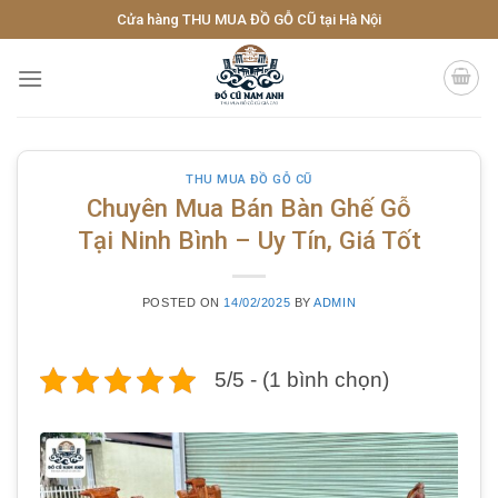
Skip
Cửa hàng THU MUA ĐỒ GỖ CŨ tại Hà Nội
to
content
THU MUA ĐỒ GỖ CŨ
Chuyên Mua Bán Bàn Ghế Gỗ
Tại Ninh Bình – Uy Tín, Giá Tốt
POSTED ON
14/02/2025
BY
ADMIN
5/5 - (1 bình chọn)