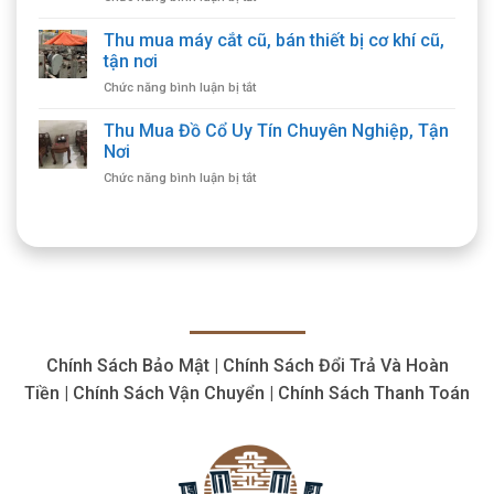
Thu
Ghế
mua
Thu mua máy cắt cũ, bán thiết bị cơ khí cũ,
Gỗ
máy
Cổ
tận nơi
cắt
Giá
ở
Chức năng bình luận bị tắt
plasma
Cao,
Thu
cũ
Số
mua
Thu Mua Đồ Cổ Uy Tín Chuyên Nghiệp, Tận
thiết
Lượng
máy
bị
Nơi
Lớn
cắt
cắt
ở
Chức năng bình luận bị tắt
cũ,
giá
Thu
bán
hợp
Mua
thiết
lý,
Đồ
bị
giá
Cổ
cơ
cao
Uy
khí
Tín
cũ,
Chuyên
tận
Nghiệp,
nơi
Tận
Chính Sách Bảo Mật | Chính Sách Đổi Trả Và Hoàn
Nơi
Tiền | Chính Sách Vận Chuyển | Chính Sách Thanh Toán