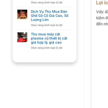
Lợi í
ở
Chức năng bình luận bị tắt
Giá
Thu
Cao
Mua
Tận
Dịch Vụ Thu Mua Bàn
Việc đầ
Bàn
Nơi,
Ghế Gỗ Cổ Giá Cao, Số
kiệm đ
Ghế
Cam
Lượng Lớn
Cổ
Kết
đến nh
ở
Chức năng bình luận bị tắt
Giá
Chất
Dịch
Cao,
Lượng
Vụ
Thu
Thu mua máy cắt
Thu
Mua
plasma cũ thiết bị cắt
Mua
Tận
giá hợp lý, giá cao
Bàn
Nhà
ở
Chức năng bình luận bị tắt
Ghế
Thu
Gỗ
mua
Cổ
máy
Giá
cắt
Cao,
plasma
Số
cũ
Lượng
thiết
Lớn
bị
cắt
giá
hợp
lý,
giá
cao