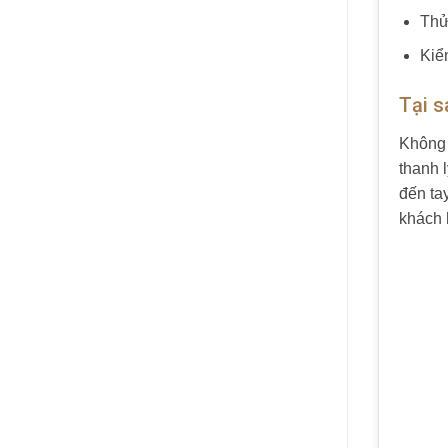
Thử
Kiể
Tại s
Không 
thanh 
đến ta
khách 