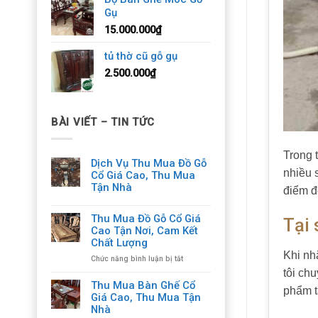
Gụ
15.000.000
₫
tủ thờ cũ gỗ gụ
2.500.000
₫
BÀI VIẾT – TIN TỨC
Trong 
Dịch Vụ Thu Mua Đồ Gỗ
nhiều 
Cổ Giá Cao, Thu Mua
Tận Nhà
điểm đ
Thu Mua Đồ Gỗ Cổ Giá
Tại 
Cao Tận Nơi, Cam Kết
Chất Lượng
Khi nh
ở
Chức năng bình luận bị tắt
Thu
tôi ch
Mua
Thu Mua Bàn Ghế Cổ
phẩm t
Đồ
Giá Cao, Thu Mua Tận
Gỗ
Nhà
Cổ