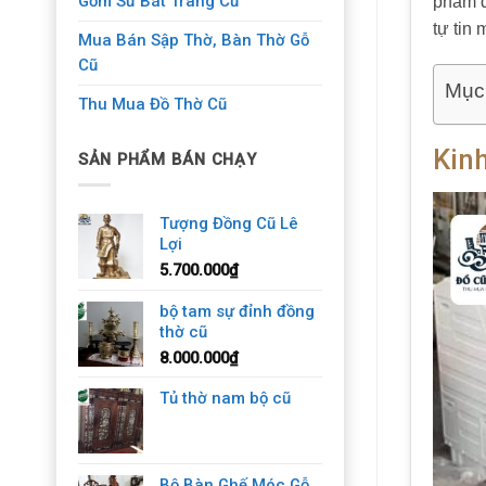
Gốm Sứ Bát Tràng Cũ
phẩm đ
tự tin
Mua Bán Sập Thờ, Bàn Thờ Gỗ
Cũ
Mục
Thu Mua Đồ Thờ Cũ
Kinh
SẢN PHẨM BÁN CHẠY
Tượng Đồng Cũ Lê
Lợi
5.700.000
₫
bộ tam sự đỉnh đồng
thờ cũ
8.000.000
₫
Tủ thờ nam bộ cũ
Bộ Bàn Ghế Móc Gỗ