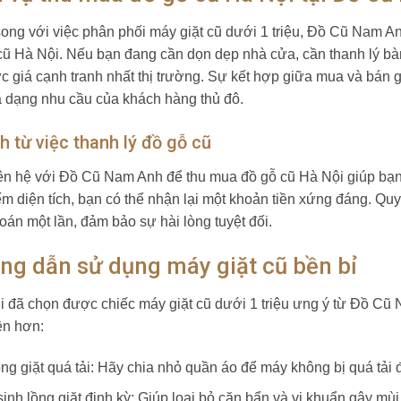
ong với việc phân phối máy giặt cũ dưới 1 triệu, Đồ Cũ Nam An
cũ Hà Nội. Nếu bạn đang cần dọn dẹp nhà cửa, cần thanh lý bàn 
c giá cạnh tranh nhất thị trường. Sự kết hợp giữa mua và bán g
 dạng nhu cầu của khách hàng thủ đô.
ch từ việc thanh lý đồ gỗ cũ
iên hệ với Đồ Cũ Nam Anh để thu mua đồ gỗ cũ Hà Nội giúp bạn 
ếm diện tích, bạn có thể nhận lại một khoản tiền xứng đáng. Quy
toán một lần, đảm bảo sự hài lòng tuyệt đối.
ng dẫn sử dụng máy giặt cũ bền bỉ
i đã chọn được chiếc máy giặt cũ dưới 1 triệu ưng ý từ Đồ Cũ 
n hơn:
ng giặt quá tải: Hãy chia nhỏ quần áo để máy không bị quá tải 
inh lồng giặt định kỳ: Giúp loại bỏ cặn bẩn và vi khuẩn gây mùi