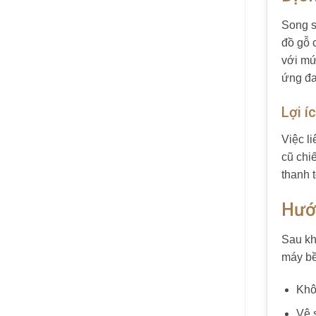
Song s
đồ gỗ 
với mứ
ứng đa
Lợi í
Việc l
cũ chi
thanh 
Hướ
Sau kh
máy bề
Khô
Vệ s