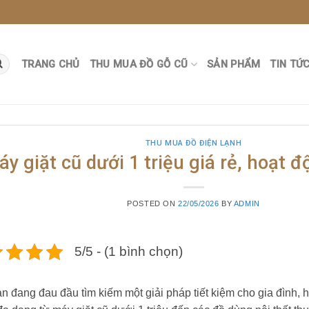
TRANG CHỦ
THU MUA ĐỒ GỖ CŨ
SẢN PHẨM
TIN TỨ
THU MUA ĐỒ ĐIỆN LẠNH
y giặt cũ dưới 1 triệu giá rẻ, hoạt 
POSTED ON
22/05/2026
BY
ADMIN
5/5 - (1 bình chọn)
n đang đau đầu tìm kiếm một giải pháp tiết kiệm cho gia đình