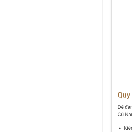
Quy 
Để đảm
Cũ Na
Kiể