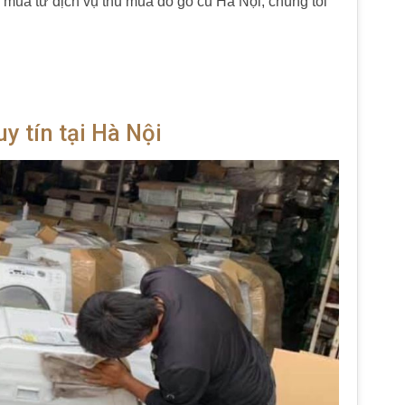
u mua từ dịch vụ thu mua đồ gỗ cũ Hà Nội, chúng tôi
y tín tại Hà Nội