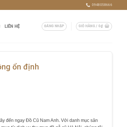
0948058666
C
LIÊN HỆ
ĐĂNG NHẬP
GIỎ HÀNG /
0
₫
động ổn định
, hãy đến ngay Đồ Cũ Nam Anh. Với danh mục sản