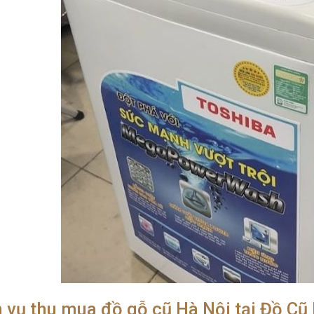
h vụ thu mua đồ gỗ cũ Hà Nội tại Đồ C