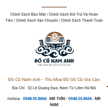
thiết
Lượng
bị
Lớn
cắt
Chính Sách Bảo Mật | Chính Sách Đổi Trả Và Hoàn
giá
hợp
Tiền | Chính Sách Vận Chuyển | Chính Sách Thanh Toán
lý,
giá
cao
Đồ Cũ Nam Anh - Thu Mua Đồ Gỗ Cũ Giá Cao
Địa Chỉ : 52 Lê Quang Đạo, Nam Từ Liêm Hà Nội
Hotline :
0948.05.8666
: MR THÌN -
0948.05.8666
: MR
NAM