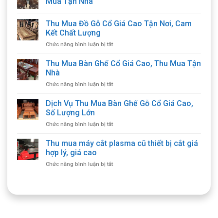
Mua Tận Nhà
Thu Mua Đồ Gỗ Cổ Giá Cao Tận Nơi, Cam
Kết Chất Lượng
ở
Chức năng bình luận bị tắt
Thu
Mua
Thu Mua Bàn Ghế Cổ Giá Cao, Thu Mua Tận
Đồ
Nhà
Gỗ
ở
Chức năng bình luận bị tắt
Cổ
Thu
Giá
Mua
Dịch Vụ Thu Mua Bàn Ghế Gỗ Cổ Giá Cao,
Cao
Bàn
Tận
Số Lượng Lớn
Ghế
Nơi,
ở
Chức năng bình luận bị tắt
Cổ
Cam
Dịch
Giá
Kết
Vụ
Thu mua máy cắt plasma cũ thiết bị cắt giá
Cao,
Chất
Thu
Thu
hợp lý, giá cao
Lượng
Mua
Mua
ở
Chức năng bình luận bị tắt
Bàn
Tận
Thu
Ghế
Nhà
mua
Gỗ
máy
Cổ
cắt
Giá
plasma
Cao,
cũ
Số