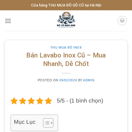
Skip
Cửa hàng THU MUA ĐỒ GỖ CŨ tại Hà Nội
to
content
THU MUA ĐỒ INOX
Bán Lavabo Inox Cũ – Mua
Nhanh, Dễ Chốt
POSTED ON
09/02/2026
BY
ADMIN
5/5 - (1 bình chọn)
Mục Lục