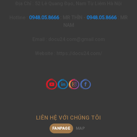
Địa Chỉ : 52 Lê Quang Đạo, Nam Từ Liêm Hà Nội
Hotline :
0948.05.8666
: MR THÌN -
0948.05.8666
: MR
NAM
Email : docu24.com@gmail.com
Website : https://docu24.com/
LIÊN HỆ VỚI CHÚNG TÔI
FANPAGE
MAP