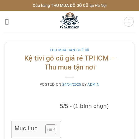
Skip
Cửa hàng THU MUA ĐỒ GỖ CŨ tại Hà Nội
to
content
THU MUA BÀN GHẾ CŨ
Kệ tivi gỗ cũ giá rẻ TPHCM –
Thu mua tận nơi
POSTED ON
24/04/2025
BY
ADMIN
5/5 - (1 bình chọn)
Mục Lục