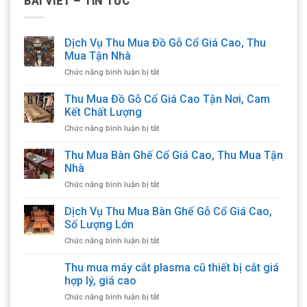
BÀI VIẾT – TIN TỨC
Dịch Vụ Thu Mua Đồ Gỗ Cổ Giá Cao, Thu
Mua Tận Nhà
ở
Chức năng bình luận bị tắt
Dịch
Vụ
Thu Mua Đồ Gỗ Cổ Giá Cao Tận Nơi, Cam
Thu
Kết Chất Lượng
Mua
ở
Chức năng bình luận bị tắt
Đồ
Thu
Gỗ
Mua
Thu Mua Bàn Ghế Cổ Giá Cao, Thu Mua Tận
Cổ
Đồ
Giá
Nhà
Gỗ
Cao,
ở
Chức năng bình luận bị tắt
Cổ
Thu
Thu
Giá
Mua
Mua
Dịch Vụ Thu Mua Bàn Ghế Gỗ Cổ Giá Cao,
Cao
Tận
Bàn
Tận
Số Lượng Lớn
Nhà
Ghế
Nơi,
ở
Chức năng bình luận bị tắt
Cổ
Cam
Dịch
Giá
Kết
Vụ
Thu mua máy cắt plasma cũ thiết bị cắt giá
Cao,
Chất
Thu
Thu
hợp lý, giá cao
Lượng
Mua
Mua
ở
Chức năng bình luận bị tắt
Bàn
Tận