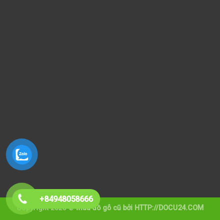
+84948058666
Copyright 2026 ©
mua đồ gỗ cũ
bởi HTTP://DOCU24.COM