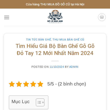
Skip
Cửa hàng THU MUA ĐỒ GỖ CŨ tại Hà Nội
to
content
TIN TỨC BÀN GHẾ
,
THU MUA BÀN GHẾ CŨ
Tìm Hiểu Giá Bộ Bàn Ghế Gỗ Gõ
Đỏ Tay 12 Mới Nhất Năm 2024
POSTED ON
11/10/2024
BY
ADMIN
5/5 - (2 bình chọn)
Mục Lục