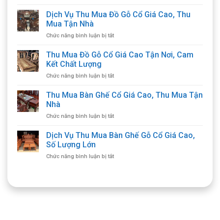
Dịch Vụ Thu Mua Đồ Gỗ Cổ Giá Cao, Thu
Mua Tận Nhà
ở
Chức năng bình luận bị tắt
Dịch
Vụ
Thu Mua Đồ Gỗ Cổ Giá Cao Tận Nơi, Cam
Thu
Kết Chất Lượng
Mua
ở
Chức năng bình luận bị tắt
Đồ
Thu
Gỗ
Mua
Thu Mua Bàn Ghế Cổ Giá Cao, Thu Mua Tận
Cổ
Đồ
Giá
Nhà
Gỗ
Cao,
ở
Chức năng bình luận bị tắt
Cổ
Thu
Thu
Giá
Mua
Mua
Dịch Vụ Thu Mua Bàn Ghế Gỗ Cổ Giá Cao,
Cao
Tận
Bàn
Tận
Số Lượng Lớn
Nhà
Ghế
Nơi,
ở
Chức năng bình luận bị tắt
Cổ
Cam
Dịch
Giá
Kết
Vụ
Cao,
Chất
Thu
Thu
Lượng
Mua
Mua
Bàn
Tận
Ghế
Nhà
Gỗ