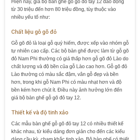
Hiện nay, giá bộ bàn ghế gỗ gõ đỏ tay 12 dao động
từ 30 triệu đến hơn 80 triệu đồng, tùy thuộc vào
nhiều yếu tố như:
Chất liệu gỗ gõ đỏ
Gỗ gõ đỏ là loại gỗ quý hiếm, được xếp vào nhóm gỗ
tự nhiên cao cấp. Các bộ bàn ghế được làm từ gỗ gõ
đỏ Nam Phi thường có giá thấp hơn gỗ gõ đỏ Lào do
chất lượng và độ bền của gỗ Lào cao hơn. Gỗ gõ đỏ
Lào thường có màu sắc đậm, vân gỗ đẹp và bền
hơn, trong khi gỗ Nam Phi có màu nhạt hơn và độ
bền kém hơn chút ít. Điều này ảnh hưởng lớn đến
giá bộ bàn ghế gỗ gõ đỏ tay 12.
Thiết kế và độ tinh xảo
Các mẫu bàn ghế gỗ gõ đỏ tay 12 có nhiều thiết kế
khác nhau, từ kiểu dáng đơn giản cho đến các kiểu
dáng cầu kỳ, chạm khắc tinh xảo. Bộ bàn ghế có thiết