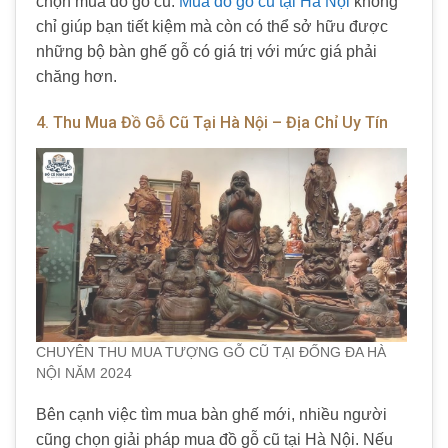
chọn mua đồ gỗ cũ.
Mua đồ gỗ cũ tại Hà Nội
không
chỉ giúp bạn tiết kiệm mà còn có thể sở hữu được
những bộ bàn ghế gỗ có giá trị với mức giá phải
chăng hơn.
4. Thu Mua Đồ Gỗ Cũ Tại Hà Nội – Địa Chỉ Uy Tín
CHUYÊN THU MUA TƯỢNG GỖ CŨ TẠI ĐỐNG ĐA HÀ
NỘI NĂM 2024
Bên cạnh việc tìm mua bàn ghế mới, nhiều người
cũng chọn giải pháp mua đồ gỗ cũ tại Hà Nội. Nếu