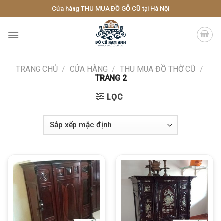
Skip
Cửa hàng THU MUA ĐỒ GỖ CŨ tại Hà Nội
to
content
TRANG CHỦ
/
CỬA HÀNG
/
THU MUA ĐỒ THỜ CŨ
/
TRANG 2
LỌC