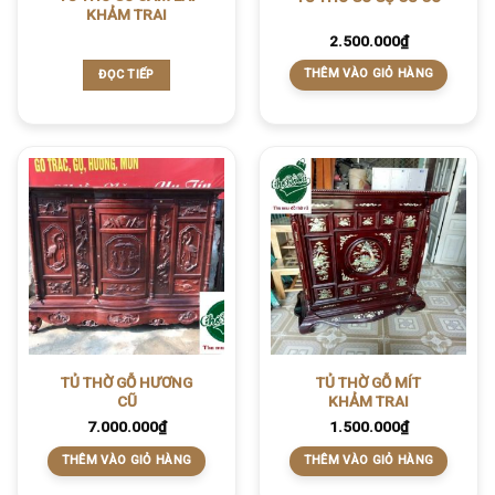
KHẢM TRAI
2.500.000
₫
THÊM VÀO GIỎ HÀNG
ĐỌC TIẾP
TỦ THỜ GỖ HƯƠNG
TỦ THỜ GỖ MÍT
CŨ
KHẢM TRAI
7.000.000
₫
1.500.000
₫
THÊM VÀO GIỎ HÀNG
THÊM VÀO GIỎ HÀNG