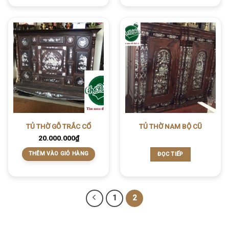
TỦ THỜ GỖ TRẮC CỔ
TỦ THỜ NAM BỘ CŨ
20.000.000
₫
THÊM VÀO GIỎ HÀNG
ĐỌC TIẾP
1
2