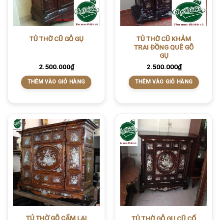
TỦ THỜ CŨ KHẢM
TỦ THỜ CŨ GỖ GỤ
TRAI ĐỒNG QUÊ GỖ
GỤ
2.500.000
₫
2.500.000
₫
THÊM VÀO GIỎ HÀNG
THÊM VÀO GIỎ HÀNG
TỦ THỜ GỖ CẨM LAI
TỦ THỜ GỖ GỤ CŨ CỔ