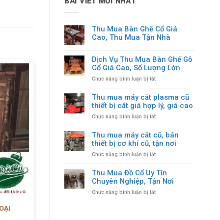
BÀI VIẾT MỚI NHẤT
Thu Mua Bàn Ghế Cổ Giá
Cao, Thu Mua Tận Nhà
Dịch Vụ Thu Mua Bàn Ghế Gỗ
Cổ Giá Cao, Số Lượng Lớn
ở
Chức năng bình luận bị tắt
Dịch
TỦ THỜ CŨ KHẢM TRAI ĐỒNG QUÊ
Vụ
GỖ GỤ
Thu mua máy cắt plasma cũ
Thu
thiết bị cắt giá hợp lý, giá cao
2.500.000
₫
Mua
ở
Chức năng bình luận bị tắt
Bàn
THÊM VÀO GIỎ HÀNG
Thu
Ghế
mua
Gỗ
Thu mua máy cắt cũ, bán
máy
Cổ
thiết bị cơ khí cũ, tận nơi
cắt
Giá
ở
Chức năng bình luận bị tắt
plasma
Cao,
Thu
cũ
Số
mua
thiết
Thu Mua Đồ Cổ Uy Tín
Lượng
máy
bị
Chuyên Nghiệp, Tận Nơi
Lớn
cắt
cắt
ở
Chức năng bình luận bị tắt
cũ,
giá
Thu
bán
hợp
Mua
OẠI
thiết
lý,
Đồ
bị
giá