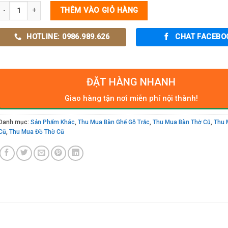
tủ thờ gỗ trắc cổ số lượng
THÊM VÀO GIỎ HÀNG
HOTLINE: 0986.989.626
CHAT FACEBO
ĐẶT HÀNG NHANH
Giao hàng tận nơi miễn phí nội thành!
Danh mục:
Sản Phẩm Khác
,
Thu Mua Bàn Ghế Gỗ Trắc
,
Thu Mua Bàn Thờ Cũ
,
Thu 
Cũ
,
Thu Mua Đồ Thờ Cũ