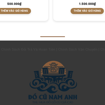
500.000
₫
1.500.000
₫
THÊM VÀO GIỎ HÀNG
THÊM VÀO GIỎ HÀNG
| Chính Sách Đổi Trả Và Hoàn Tiền | Chính Sách Vận Chuyển | C