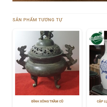
SẢN PHẨM TƯƠNG TỰ
CẶP LỤ
ĐỈNH XÔNG TRẦM CŨ