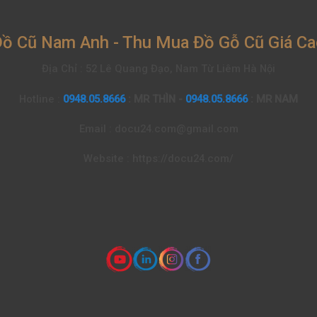
ồ Cũ Nam Anh - Thu Mua Đồ Gỗ Cũ Giá C
Địa Chỉ : 52 Lê Quang Đạo, Nam Từ Liêm Hà Nội
Hotline :
0948.05.8666
: MR THÌN -
0948.05.8666
: MR NAM
Email : docu24.com@gmail.com
Website : https://docu24.com/