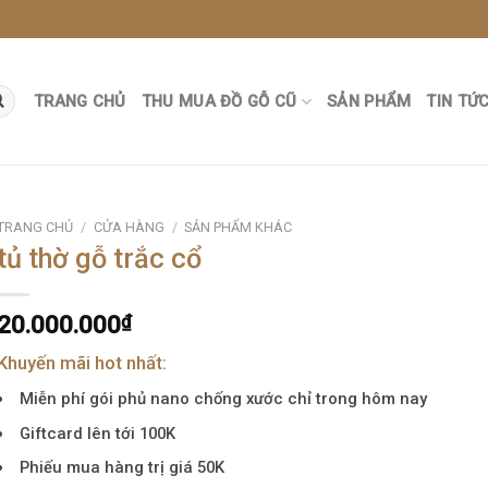
TRANG CHỦ
THU MUA ĐỒ GỖ CŨ
SẢN PHẨM
TIN TỨ
TRANG CHỦ
/
CỬA HÀNG
/
SẢN PHẨM KHÁC
tủ thờ gỗ trắc cổ
20.000.000
₫
Khuyến mãi hot nhất:
Miễn phí gói phủ nano chống xước chỉ trong hôm nay
Giftcard lên tới 100K
Phiếu mua hàng trị giá 50K