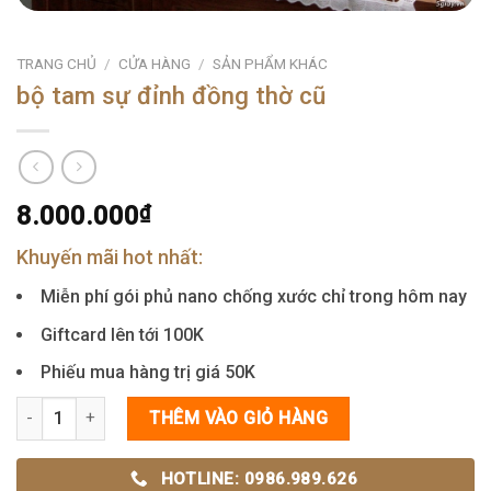
TRANG CHỦ
/
CỬA HÀNG
/
SẢN PHẨM KHÁC
bộ tam sự đỉnh đồng thờ cũ
8.000.000
₫
Khuyến mãi hot nhất:
Miễn phí gói phủ nano chống xước chỉ trong hôm nay
Giftcard lên tới 100K
Phiếu mua hàng trị giá 50K
bộ tam sự đỉnh đồng thờ cũ số lượng
THÊM VÀO GIỎ HÀNG
HOTLINE: 0986.989.626