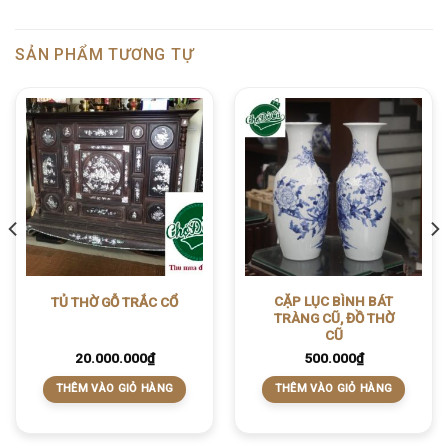
SẢN PHẨM TƯƠNG TỰ
CẶP LỤC BÌNH BÁT
TỦ THỜ GỖ TRẮC CỔ
TRÀNG CŨ, ĐỒ THỜ
CŨ
20.000.000
₫
500.000
₫
THÊM VÀO GIỎ HÀNG
THÊM VÀO GIỎ HÀNG