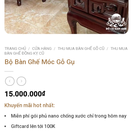
TRANG CHỦ
/
CỬA HÀNG
/
THU MUA BÀN GHẾ GỖ CŨ
/
THU MUA
BÀN GHẾ ĐỒNG KỴ CŨ
Bộ Bàn Ghế Móc Gỗ Gụ
15.000.000
₫
Khuyến mãi hot nhất:
Miễn phí gói phủ nano chống xước chỉ trong hôm nay
Giftcard lên tới 100K