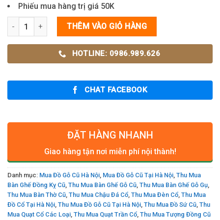
Phiếu mua hàng trị giá 50K
Bộ Bàn Ghế Móc Gỗ Gụ số lượng
THÊM VÀO GIỎ HÀNG
HOTLINE: 0986.989.626
CHAT FACEBOOK
ĐẶT HÀNG NHANH
Giao hàng tận nơi miễn phí nội thành!
Danh mục:
Mua Đồ Gỗ Cũ Hà Nội
,
Mua Đồ Gỗ Cũ Tại Hà Nội
,
Thu Mua
Bàn Ghế Đồng Kỵ Cũ
,
Thu Mua Bàn Ghế Gỗ Cũ
,
Thu Mua Bàn Ghế Gỗ Gụ
,
Thu Mua Bàn Thờ Cũ
,
Thu Mua Chậu Đá Cổ
,
Thu Mua Đèn Cổ
,
Thu Mua
Đồ Cổ Tại Hà Nội
,
Thu Mua Đồ Gỗ Cũ Tại Hà Nội
,
Thu Mua Đồ Sứ Cũ
,
Thu
Mua Quạt Cổ Các Loại
,
Thu Mua Quạt Trần Cổ
,
Thu Mua Tượng Đồng Cũ