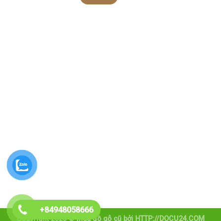
+84948058666
Copyright 2026 ©
mua đồ gỗ cũ
bởi HTTP://DOCU24.COM