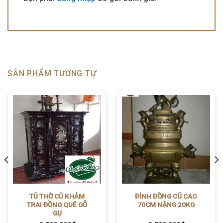
SẢN PHẨM TƯƠNG TỰ
TỦ THỜ CŨ KHẢM
ĐỈNH ĐỒNG CŨ CAO
TRAI ĐỒNG QUÊ GỖ
70CM NẶNG 20KG
GỤ