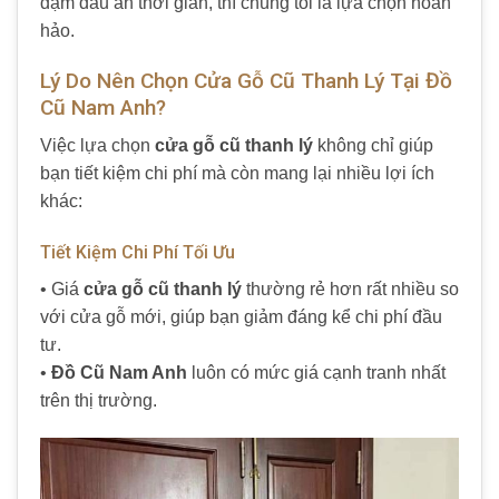
đậm dấu ấn thời gian, thì chúng tôi là lựa chọn hoàn
hảo.
Lý Do Nên Chọn Cửa Gỗ Cũ Thanh Lý Tại Đồ
Cũ Nam Anh?
Việc lựa chọn
cửa gỗ cũ thanh lý
không chỉ giúp
bạn tiết kiệm chi phí mà còn mang lại nhiều lợi ích
khác:
Tiết Kiệm Chi Phí Tối Ưu
• Giá
cửa gỗ cũ thanh lý
thường rẻ hơn rất nhiều so
với cửa gỗ mới, giúp bạn giảm đáng kể chi phí đầu
tư.
•
Đồ Cũ Nam Anh
luôn có mức giá cạnh tranh nhất
trên thị trường.