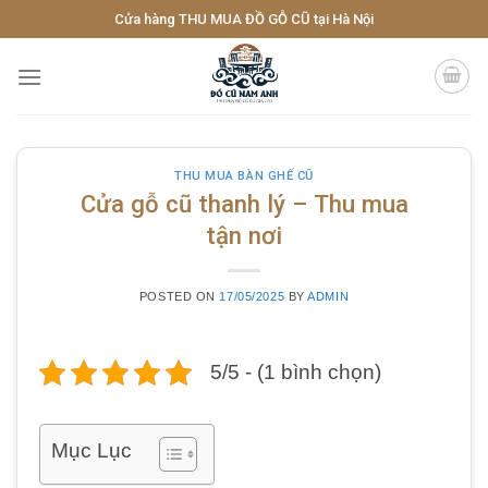
Skip
Cửa hàng THU MUA ĐỒ GỖ CŨ tại Hà Nội
to
content
THU MUA BÀN GHẾ CŨ
Cửa gỗ cũ thanh lý – Thu mua
tận nơi
POSTED ON
17/05/2025
BY
ADMIN
5/5 - (1 bình chọn)
Mục Lục