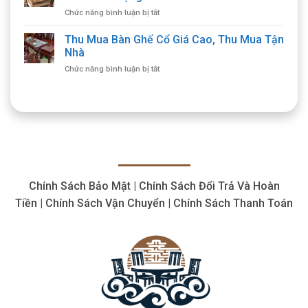
Mua
ở
Chức năng bình luận bị tắt
Đồ
Thu
Gỗ
Mua
Thu Mua Bàn Ghế Cổ Giá Cao, Thu Mua Tận
Cổ
Đồ
Giá
Nhà
Gỗ
Cao,
ở
Chức năng bình luận bị tắt
Cổ
Thu
Thu
Giá
Mua
Mua
Cao
Tận
Bàn
Tận
Nhà
Ghế
Nơi,
Cổ
Cam
Giá
Kết
Cao,
Chất
Thu
Lượng
Mua
Chính Sách Bảo Mật | Chính Sách Đổi Trả Và Hoàn
Tận
Nhà
Tiền | Chính Sách Vận Chuyển | Chính Sách Thanh Toán