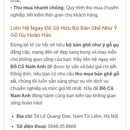
nhất.
•
Thu mua nhanh chóng:
Quy trình thu mua chuyên
nghiệp, tiết kiệm thời gian cho khách hàng.
Liên Hệ Ngay Để Sở Hữu Bộ Bàn Ghế Như Ý
Gỗ Gụ Hoàn Hảo
Đừng bỏ lỡ cơ hội sở hữu
bộ bàn ghế như ý gỗ gụ
đẳng cấp, mang đến vẻ đẹp sang trọng và may mắn
cho không gian sống của bạn. Hãy liên hệ ngay với
Đồ Cũ Nam Anh
để được tư vấn và báo giá chi tiết.
Đồng thời, nếu bạn có nhu cầu
thu mua bàn ghế gỗ
cũ
, chúng tôi luôn sẵn sàng phục vụ với dịch vụ
chuyên nghiệp và mức giá tốt nhất. Hãy để
Đồ Cũ
Nam Anh
đồng hành cùng bạn kiến tạo không gian
sống hoàn hảo!
Địa chỉ
: 54 Lê Quang Đạo, Nam Từ Liêm, Hà Nội
Số điện thoại
: 0948.05.8666