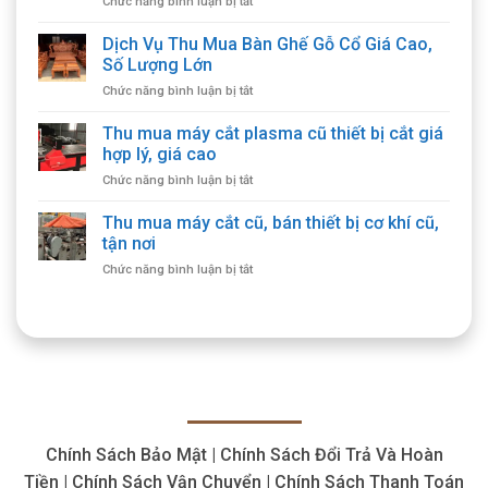
ở
Chức năng bình luận bị tắt
Thu
Mua
Dịch Vụ Thu Mua Bàn Ghế Gỗ Cổ Giá Cao,
Bàn
Số Lượng Lớn
Ghế
ở
Chức năng bình luận bị tắt
Cổ
Dịch
Giá
Vụ
Thu mua máy cắt plasma cũ thiết bị cắt giá
Cao,
Thu
Thu
hợp lý, giá cao
Mua
Mua
ở
Chức năng bình luận bị tắt
Bàn
Tận
Thu
Ghế
Nhà
mua
Thu mua máy cắt cũ, bán thiết bị cơ khí cũ,
Gỗ
máy
Cổ
tận nơi
cắt
Giá
ở
Chức năng bình luận bị tắt
plasma
Cao,
Thu
cũ
Số
mua
thiết
Lượng
máy
bị
Lớn
cắt
cắt
cũ,
giá
bán
hợp
thiết
lý,
bị
giá
cơ
cao
Chính Sách Bảo Mật | Chính Sách Đổi Trả Và Hoàn
khí
cũ,
Tiền | Chính Sách Vận Chuyển | Chính Sách Thanh Toán