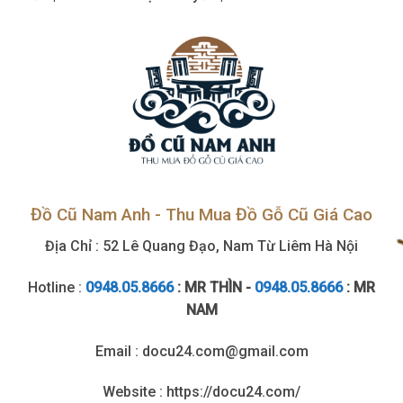
tận
nơi
Đồ Cũ Nam Anh - Thu Mua Đồ Gỗ Cũ Giá Cao
Địa Chỉ : 52 Lê Quang Đạo, Nam Từ Liêm Hà Nội
Hotline :
0948.05.8666
: MR THÌN -
0948.05.8666
: MR
NAM
Email : docu24.com@gmail.com
Website : https://docu24.com/