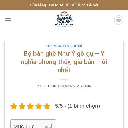
Skip
Cửa hàng THU MUA ĐỒ GỖ CŨ tại Hà Nội
to
content
THU MUA BÀN GHẾ CŨ
Bộ bàn ghế Như Ý gỗ gụ – Ý
nghĩa phong thủy, giá bán mới
nhất
POSTED ON
13/03/2025
BY
ADMIN
5/5 - (1 bình chọn)
Mục Lục