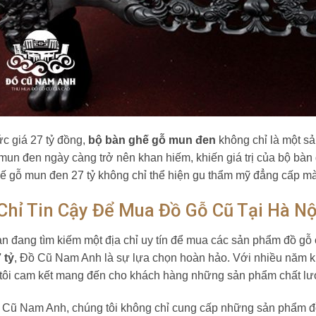
c giá 27 tỷ đồng,
bộ bàn ghế gỗ mun đen
không chỉ là một sả
ỗ mun đen ngày càng trở nên khan hiếm, khiến giá trị của bộ bàn
ế gỗ mun đen 27 tỷ không chỉ thể hiện gu thẩm mỹ đẳng cấp mà c
Chỉ Tin Cậy Để Mua Đồ Gỗ Cũ Tại Hà Nộ
n đang tìm kiếm một địa chỉ uy tín để mua các sản phẩm đồ gỗ
 tỷ
, Đồ Cũ Nam Anh là sự lựa chọn hoàn hảo. Với nhiều năm k
tôi cam kết mang đến cho khách hàng những sản phẩm chất lượn
 Cũ Nam Anh, chúng tôi không chỉ cung cấp những sản phẩm đ