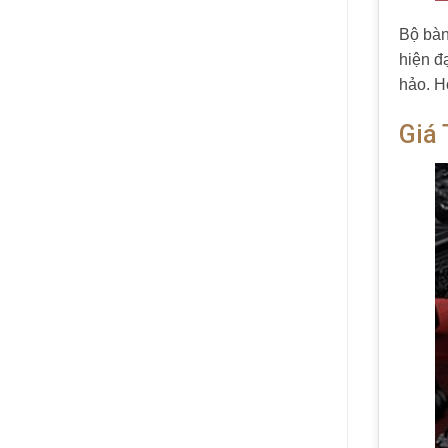
Bộ bàn
hiện đ
hảo. H
Giá 