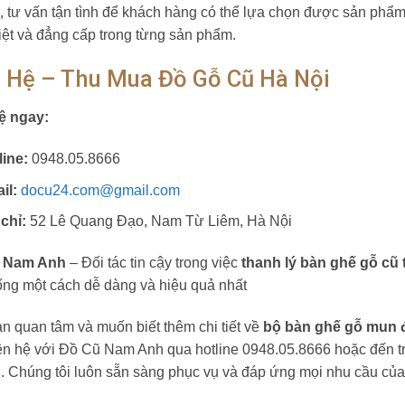
, tư vấn tận tình để khách hàng có thể lựa chọn được sản phẩm
iệt và đẳng cấp trong từng sản phẩm.
n Hệ – Thu Mua Đồ Gỗ Cũ Hà Nội
ệ ngay:
line:
0948.05.8666
il:
docu24.com@gmail.com
 chỉ:
52 Lê Quang Đạo, Nam Từ Liêm, Hà Nội
 Nam Anh
– Đối tác tin cậy trong việc
thanh lý bàn ghế gỗ cũ 
ống một cách dễ dàng và hiệu quả nhất
n quan tâm và muốn biết thêm chi tiết về
bộ bàn ghế gỗ mun đ
iên hệ với Đồ Cũ Nam Anh qua hotline 0948.05.8666 hoặc đến tr
. Chúng tôi luôn sẵn sàng phục vụ và đáp ứng mọi nhu cầu củ