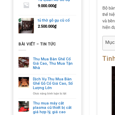
9.000.000
₫
Bộ bàn
thể hi
tủ thờ gỗ gụ cũ cổ
và bền
2.500.000
₫
hiện đạ
Mục
BÀI VIẾT – TIN TỨC
Tin
Thu Mua Bàn Ghế Cổ
Giá Cao, Thu Mua Tận
Nhà
Dịch Vụ Thu Mua Bàn
Ghế Gỗ Cổ Giá Cao, Số
Lượng Lớn
ở
Chức năng bình luận bị tắt
Dịch
Vụ
Thu mua máy cắt
Thu
plasma cũ thiết bị cắt
Mua
giá hợp lý, giá cao
Bàn