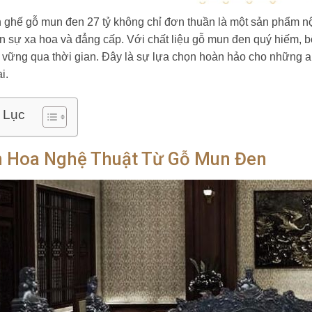
 ghế gỗ mun đen 27 tỷ không chỉ đơn thuần là một sản phẩm nội
ện sự xa hoa và đẳng cấp. Với chất liệu gỗ mun đen quý hiếm, b
 vững qua thời gian. Đây là sự lựa chọn hoàn hảo cho những a
i.
 Lục
h Hoa Nghệ Thuật Từ Gỗ Mun Đen