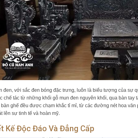
 đen, với sắc đen bóng đặc trưng, luôn là biểu tượng của sự 
 chế tác từ những khối gỗ mun đen nguyên khối, qua bàn tay tà
 bàn ghế đều được chạm khắc tỉ mỉ, từ các đường nét hoa văn
t lên sự tinh tế và hoàn mỹ.
ết Kế Độc Đáo Và Đẳng Cấp