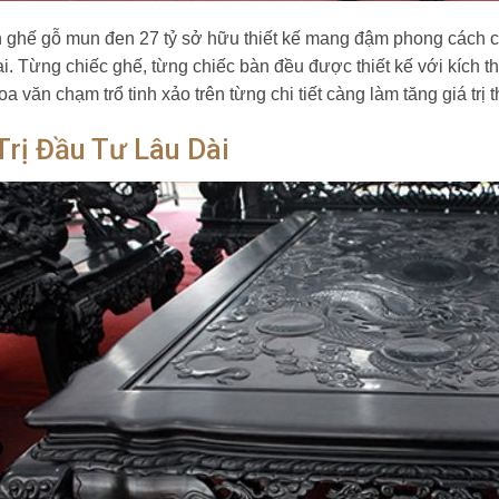
 ghế gỗ mun đen 27 tỷ sở hữu thiết kế mang đậm phong cách c
ại. Từng chiếc ghế, từng chiếc bàn đều được thiết kế với kích t
oa văn chạm trổ tinh xảo trên từng chi tiết càng làm tăng giá tr
Trị Đầu Tư Lâu Dài