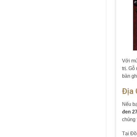
Với mứ
trị. G
bàn gh
Địa 
Nếu bạ
đen 27
chúng 
Tại Đồ