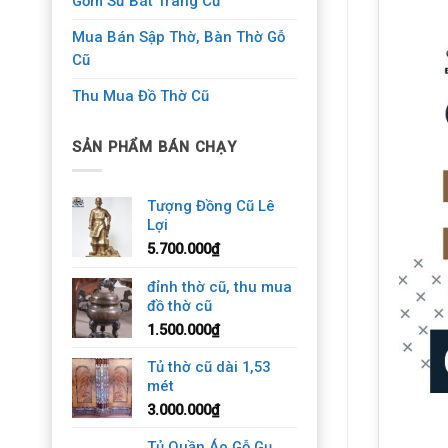
Gốm Sứ Bát Tràng Cũ
Mua Bán Sập Thờ, Bàn Thờ Gỗ
Cũ
Thu Mua Đồ Thờ Cũ
SẢN PHẨM BÁN CHẠY
Tượng Đồng Cũ Lê
Lợi
5.700.000
₫
đỉnh thờ cũ, thu mua
đồ thờ cũ
1.500.000
₫
Tủ thờ cũ dài 1,53
mét
3.000.000
₫
Tủ Quần Áo Gỗ Gụ