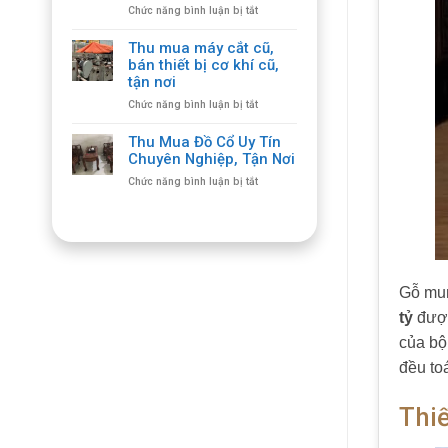
ở
Chức năng bình luận bị tắt
Ghế
Thu
Gỗ
mua
Cổ
Thu mua máy cắt cũ,
máy
Giá
bán thiết bị cơ khí cũ,
cắt
Cao,
tận nơi
plasma
Số
ở
Chức năng bình luận bị tắt
cũ
Lượng
Thu
thiết
Lớn
mua
bị
Thu Mua Đồ Cổ Uy Tín
máy
cắt
Chuyên Nghiệp, Tận Nơi
cắt
giá
ở
Chức năng bình luận bị tắt
cũ,
hợp
Thu
bán
lý,
Mua
thiết
giá
Đồ
bị
cao
Cổ
cơ
Uy
khí
Tín
cũ,
Gỗ mun
Chuyên
tận
Nghiệp,
nơi
tỷ
được
Tận
Nơi
của bộ
đều toá
Thi