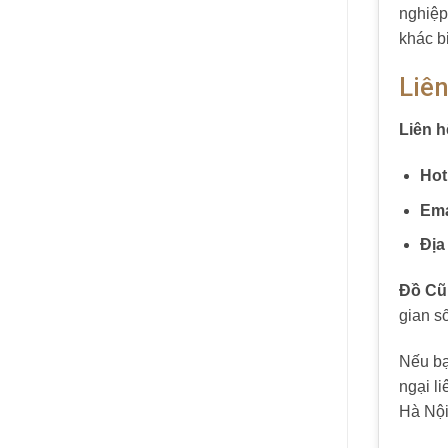
nghiệp
khác b
Liê
Liên h
Hot
Ema
Địa
Đồ Cũ
gian s
Nếu bạ
ngại l
Hà Nội