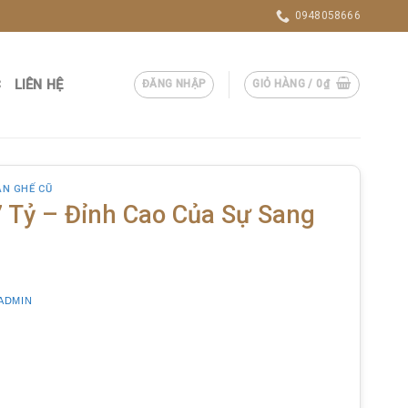
0948058666
C
LIÊN HỆ
ĐĂNG NHẬP
GIỎ HÀNG /
0
₫
ÀN GHẾ CŨ
 Tỷ – Đỉnh Cao Của Sự Sang
ADMIN